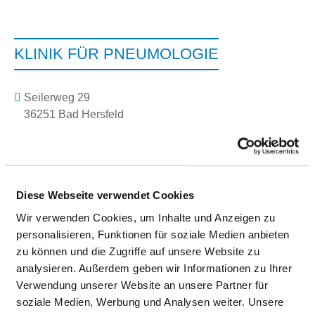
KLINIK FÜR PNEUMOLOGIE
Seilerweg 29
36251 Bad Hersfeld
Tel.:
06621-88-1814
Fax: 06621-88-1815
Mail:
ed.feh-mukinilk@rengaw.hcirlu
Mit Notfallambulanz
Diese Webseite verwendet Cookies
Anfahrt
Wir verwenden Cookies, um Inhalte und Anzeigen zu
personalisieren, Funktionen für soziale Medien anbieten
http://klinikum-bad-hersfeld.de
zu können und die Zugriffe auf unsere Website zu
analysieren. Außerdem geben wir Informationen zu Ihrer
Verwendung unserer Website an unsere Partner für
Ärztliche Leitung
soziale Medien, Werbung und Analysen weiter. Unsere
Prof. Dr. med. Ulrich Wagner (Chefarzt)