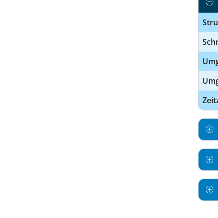
Str
Schr
Umg
Umga
Zeit