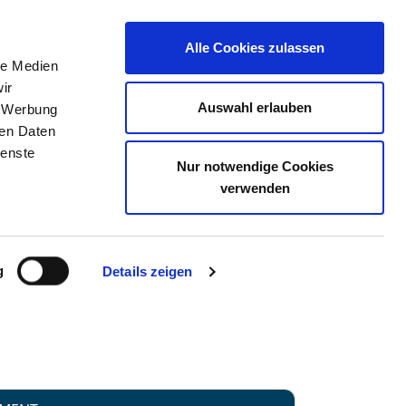
Alle Cookies zulassen
le Medien
TELLENBÖRSE
KONTAKT
IHRE MEINUNG
ir
Auswahl erlauben
, Werbung
ren Daten
ienste
Nur notwendige Cookies
RKENWERDER
verwenden
g
Details zeigen