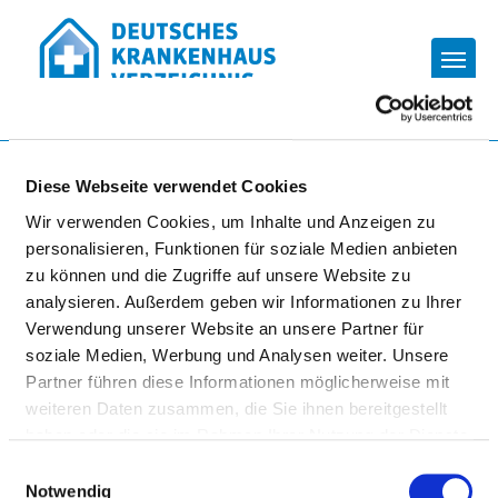
Togg
Zur Krankenhaus-Startseite
Diese Webseite verwendet Cookies
Wir verwenden Cookies, um Inhalte und Anzeigen zu
personalisieren, Funktionen für soziale Medien anbieten
ALLGEMEINPSYCHIATRISCHE
zu können und die Zugriffe auf unsere Website zu
TAGESKLINIK KIELER
analysieren. Außerdem geben wir Informationen zu Ihrer
FENSTER
Verwendung unserer Website an unsere Partner für
soziale Medien, Werbung und Analysen weiter. Unsere
Partner führen diese Informationen möglicherweise mit
weiteren Daten zusammen, die Sie ihnen bereitgestellt
haben oder die sie im Rahmen Ihrer Nutzung der Dienste
gesammelt haben.
Einwilligungsauswahl
Notwendig