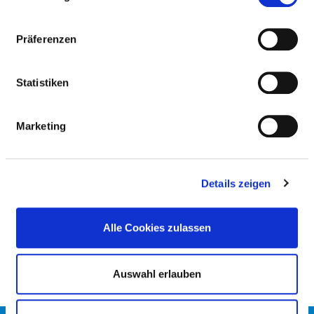
TEILNAHME AN DER
NOTFALLVERSORGUNG
Präferenzen
NOTFALLVERSORGUNGSSTUFEN
Statistiken
Marketing
ALLGEMEINES
KOOPERATION MIT DER
KASSENÄRZTLICHEN VEREINIGUNG?
Details zeigen
HINWEIS NOTFALLVERSORGUNG
Alle Cookies zulassen
Auswahl erlauben