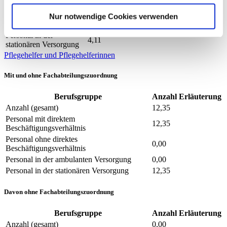
Beschäftigungsverhältnis
Personal in der
Nur notwendige Cookies verwenden
0,00
ambulanten Versorgung
Personal in der
4,11
stationären Versorgung
Pflegehelfer und Pflegehelferinnen
Mit und ohne Fachabteilungszuordnung
Berufsgruppe
Anzahl
Erläuterung
Anzahl (gesamt)
12,35
Personal mit direktem
12,35
Beschäftigungsverhältnis
Personal ohne direktes
0,00
Beschäftigungsverhältnis
Personal in der ambulanten Versorgung
0,00
Personal in der stationären Versorgung
12,35
Davon ohne Fachabteilungszuordnung
Berufsgruppe
Anzahl
Erläuterung
Anzahl (gesamt)
0,00