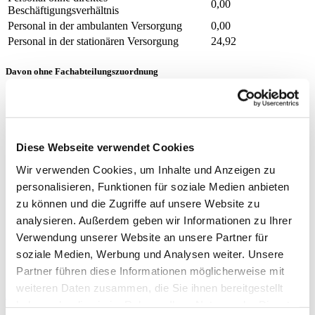
0,00
Beschäftigungsverhältnis
Personal in der ambulanten Versorgung
0,00
Personal in der stationären Versorgung
24,92
Davon ohne Fachabteilungszuordnung
Berufsgruppe
Anzahl
Erläuterung
Pflegepersonal aus folgenden
Bereichen sind keiner im
Anzahl (gesamt)
2,25
Qualitätsbericht ausgewiesenen
Diese Webseite verwendet Cookies
Abteilung zugehörig: -
Anästhesiologie - Rehabilitation
Wir verwenden Cookies, um Inhalte und Anzeigen zu
Personal mit direktem
personalisieren, Funktionen für soziale Medien anbieten
2,25
Beschäftigungsverhältnis
zu können und die Zugriffe auf unsere Website zu
Personal ohne direktes
0,00
analysieren. Außerdem geben wir Informationen zu Ihrer
Beschäftigungsverhältnis
Verwendung unserer Website an unsere Partner für
Personal in der
0,00
ambulanten Versorgung
soziale Medien, Werbung und Analysen weiter. Unsere
Personal in der
Partner führen diese Informationen möglicherweise mit
2,25
stationären Versorgung
weiteren Daten zusammen, die Sie ihnen bereitgestellt
Krankenpflegehelfer und Krankenpflegehelferinnen
haben oder die sie im Rahmen Ihrer Nutzung der Dienste