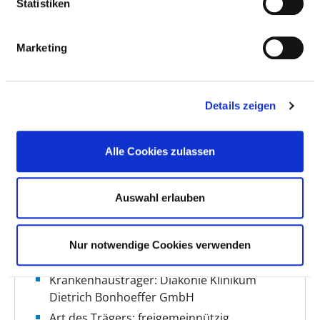
Statistiken
http://www.dbknb.de
Marketing
Weitere Standorte
Details zeigen
BASIS-INFOS
Alle Cookies zulassen
Anzahl Betten: 24
Anzahl der Fachabteilungen: 1
Auswahl erlauben
Teilstationäre Fallzahl: 148
Ambulante Fallzahl: 599
Nur notwendige Cookies verwenden
Krankenhausträger: Diakonie Klinikum
Dietrich Bonhoeffer GmbH
Art des Trägers: freigemeinnützig