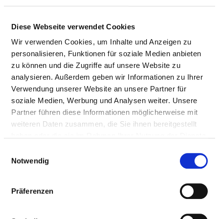
Diese Webseite verwendet Cookies
Wir verwenden Cookies, um Inhalte und Anzeigen zu
personalisieren, Funktionen für soziale Medien anbieten
zu können und die Zugriffe auf unsere Website zu
DAS KRANKENHAUS PASST ZU IHREN
analysieren. Außerdem geben wir Informationen zu Ihrer
SUCHKRITERIEN
Verwendung unserer Website an unsere Partner für
Wo: Mecklenburg-Vorpommern
soziale Medien, Werbung und Analysen weiter. Unsere
Partner führen diese Informationen möglicherweise mit
Anzahl Betten: 0 - 3500
weiteren Daten zusammen, die Sie ihnen bereitgestellt
haben oder die sie im Rahmen Ihrer Nutzung der Dienste
gesammelt haben.
Einwilligungsauswahl
Radelandweg 15/16
Notwendig
17235 Neustrelitz
Tel.:
0395-775-0
Präferenzen
Mail:
ed.bnkbd@ofni
Anfahrt