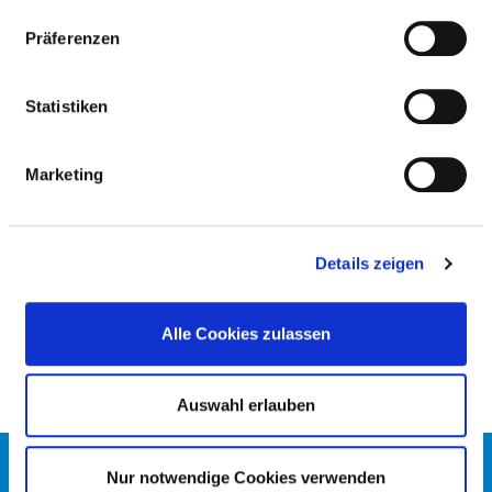
BEHANDLUNGSGEBIETE
Präferenzen
(LEISTUNGSBEREICHE)
Statistiken
Behandlungsgebiete, für die Qualitätsergebnisse
ermittelt werden
Marketing
DRUCKGESCHWÜR (DEKUBITUS):
VORBEUGUNG DURCH PFLEGERISCHE
Details zeigen
MASSNAHMEN (DEK)
Alle Cookies zulassen
Auswahl erlauben
KONTAKT
Nur notwendige Cookies verwenden