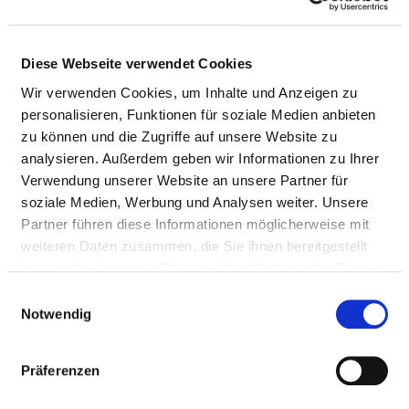
Bewegungsbad / Wassergymnastik
Diese Webseite verwendet Cookies
Bobath-Therapie (für Erwachsene und/oder
Wir verwenden Cookies, um Inhalte und Anzeigen zu
Kinder)
personalisieren, Funktionen für soziale Medien anbieten
zu können und die Zugriffe auf unsere Website zu
Ergotherapie / Arbeitstherapie
analysieren. Außerdem geben wir Informationen zu Ihrer
Verwendung unserer Website an unsere Partner für
soziale Medien, Werbung und Analysen weiter. Unsere
Kontinenztraining / Inkontinenzberatung
Partner führen diese Informationen möglicherweise mit
weiteren Daten zusammen, die Sie ihnen bereitgestellt
Manuelle Lymphdrainage
haben oder die sie im Rahmen Ihrer Nutzung der Dienste
gesammelt haben.
Einwilligungsauswahl
Notwendig
Massage
Präferenzen
Physikalische Therapie / Bädertherapie