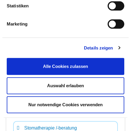
Statistiken
Physiotherapie / Krankengymnastik als
Einzel- und/oder Gruppentherapie
Marketing
Schmerztherapie /-management
Details zeigen
Sehschule / Orthoptik
Alle Cookies zulassen
Spezielle Entspannungstherapie
Auswahl erlauben
Spezielles pflegerisches Leistungsangebot
Nur notwendige Cookies verwenden
Stimm- und Sprachtherapie / Logopädie
Stomatherapie /-beratung