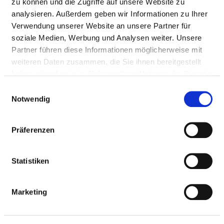
zu können und die Zugriffe auf unsere Website zu
Fax: 04121-798-527
analysieren. Außerdem geben wir Informationen zu Ihrer
Mail:
ed.anas@traflhow.eleirbag
Verwendung unserer Website an unsere Partner für
Mit Notfallambulanz
soziale Medien, Werbung und Analysen weiter. Unsere
Anfahrt
Partner führen diese Informationen möglicherweise mit
weiteren Daten zusammen, die Sie ihnen bereitgestellt
https://www.sana.de/regiokliniken
haben oder die sie im Rahmen Ihrer Nutzung der Dienste
gesammelt haben.
Einwilligungsauswahl
Ärztliche Leitung
Notwendig
PD Dr. Hans-Peter Hauber (Chefarzt)
Präferenzen
Informationen und Leistungen der
Statistiken
Fachabteilung
FALLZAHLEN
Marketing
Vollstationäre Fallzahl: 1.500