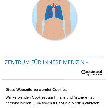
ZENTRUM FÜR INNERE MEDIZIN -
KLINIK FÜR PNEUMOLOGIE UND
BEATMUNGSMEDIZIN ELMSHORN
Agnes-Karll-Allee 17
Diese Webseite verwendet Cookies
25337 Elmshorn
Wir verwenden Cookies, um Inhalte und Anzeigen zu
personalisieren, Funktionen für soziale Medien anbieten
Tel.:
04121-798-3768