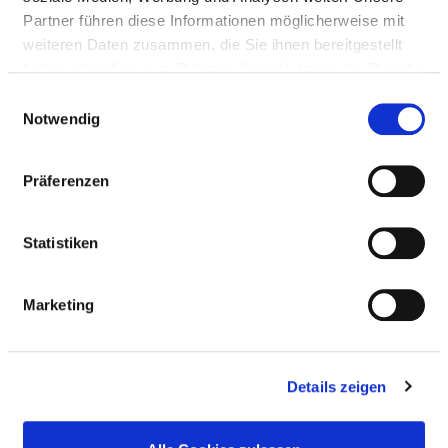
Partner führen diese Informationen möglicherweise mit
weiteren Daten zusammen, die Sie ihnen bereitgestellt
haben oder die sie im Rahmen Ihrer Nutzung der Dienste
gesammelt haben.
Einwilligungsauswahl
Notwendig
Präferenzen
Statistiken
Margarete-Höppel-Platz 1
97080 Würzburg
Marketing
Tel.:
0931-20178800
Mail:
ed.wku@eciffo_jk
Details zeigen
Anfahrt
http://www.kjp.ukw.de/de/klinik/klinikbereiche/int...