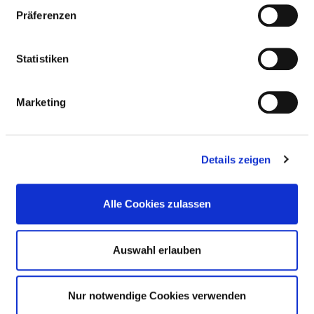
Ärzte und Ärztinnen (inkl. Belegärzte): 0,00
Präferenzen
Pflegekräfte: 0,00
Statistiken
FACHEXPERTISE UND WEITERBILDUNG
Marketing
MEDIZINISCHES LEISTUNGSANGEBOT MIT
FALLZAHLEN
Details zeigen
WEITERE INFORMATIONEN ZUR
FACHABTEILUNG
Alle Cookies zulassen
Auswahl erlauben
Informationen und Leistungen des
Krankenhauses für alle Fachabteilungen
Nur notwendige Cookies verwenden