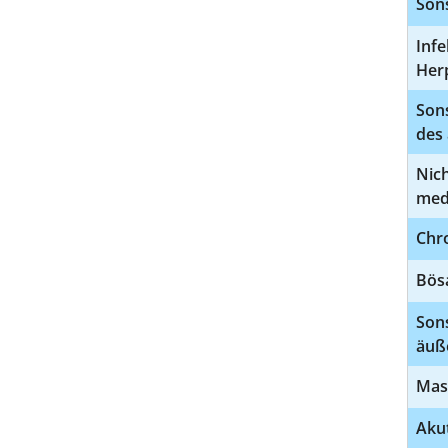
Sons
Inf
Her
Son
des
Nich
med
Chro
Bösa
Sons
äuß
Mast
Akut