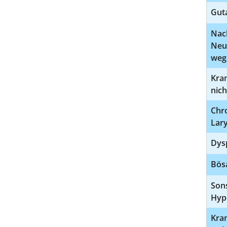
Guta
Nac
Neu
weg
Kra
nich
Chro
Lary
Dysp
Bösa
Son
Hyp
Kra