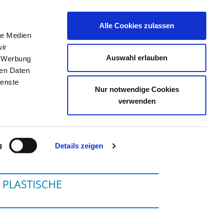
Alle Cookies zulassen
le Medien
TELLENBÖRSE
KONTAKT
IHRE MEINUNG
ir
Auswahl erlauben
, Werbung
ren Daten
ienste
Nur notwendige Cookies
M
verwenden
g
Details zeigen
 PLASTISCHE