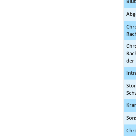
Blu
Abg
Chr
Rac
Chr
Rac
der
Intr
Stör
Sch
Kran
Sons
Chro