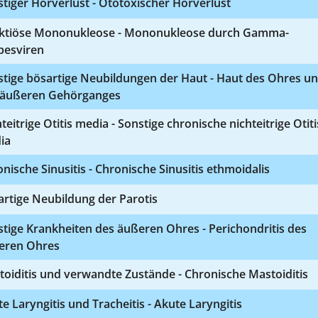
tiger Hörverlust - Ototoxischer Hörverlust
ektiöse Mononukleose - Mononukleose durch Gamma-
pesviren
stige bösartige Neubildungen der Haut - Haut des Ohres u
 äußeren Gehörganges
teitrige Otitis media - Sonstige chronische nichteitrige Otiti
ia
nische Sinusitis - Chronische Sinusitis ethmoidalis
rtige Neubildung der Parotis
tige Krankheiten des äußeren Ohres - Perichondritis des
eren Ohres
oiditis und verwandte Zustände - Chronische Mastoiditis
e Laryngitis und Tracheitis - Akute Laryngitis