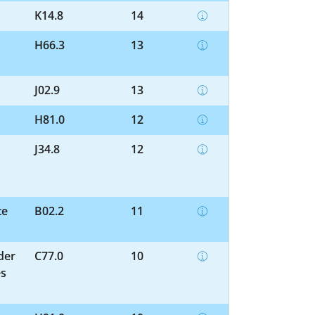
K14.8
14
H66.3
13
J02.9
13
H81.0
12
J34.8
12
te
B02.2
11
der
C77.0
10
es