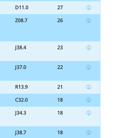
D11.0
27
Z08.7
26
J38.4
23
J37.0
22
R13.9
21
C32.0
18
J34.3
18
J38.7
18