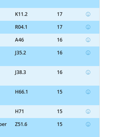
K11.2
17
R04.1
17
A46
16
J35.2
16
J38.3
16
H66.1
15
H71
15
ber
Z51.6
15