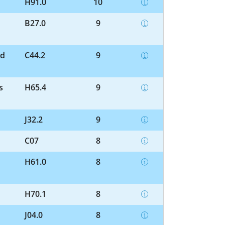
H91.0
10
B27.0
9
nd
C44.2
9
s
H65.4
9
J32.2
9
C07
8
H61.0
8
H70.1
8
J04.0
8