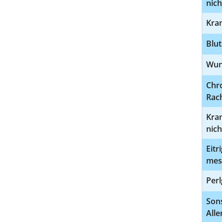
nich
Kran
Blu
Wun
Chr
Rac
Kra
nich
Eitr
meso
Per
Sons
All