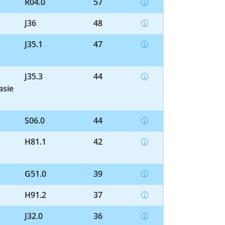
R04.0
57
J36
48
J35.1
47
J35.3
44
asie
S06.0
44
H81.1
42
G51.0
39
H91.2
37
J32.0
36