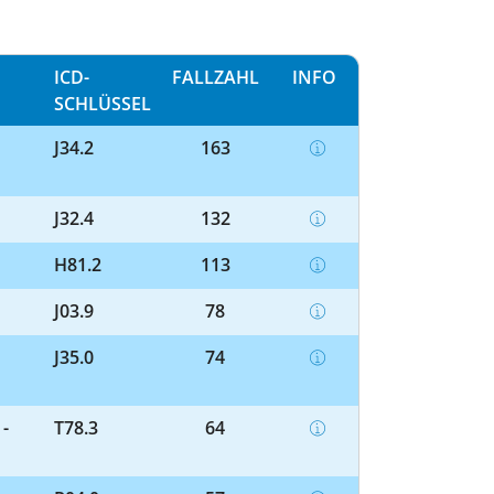
ICD-
FALLZAHL
INFO
SCHLÜSSEL
J34.2
163
J32.4
132
H81.2
113
J03.9
78
J35.0
74
-
T78.3
64