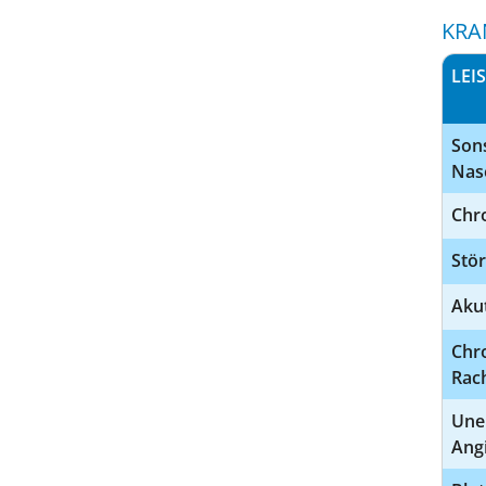
KRA
LEI
Son
Nas
Chro
Stör
Akut
Chr
Rach
Uner
Ang