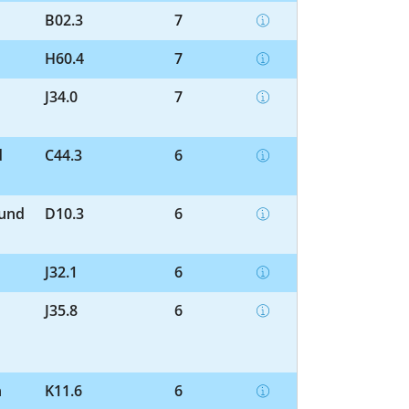
B02.3
7
H60.4
7
J34.0
7
d
C44.3
6
 und
D10.3
6
J32.1
6
J35.8
6
n
K11.6
6