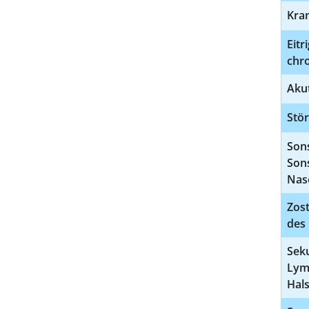
Kran
Eitr
chro
Akut
Stör
Son
Son
Nas
Zost
des
Sek
Lym
Hal