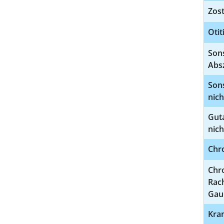
Zost
Otit
Son
Abs
Sons
nich
Gut
nich
Chro
Chr
Rac
Gau
Kra