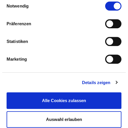
Einwilligungsauswahl
Notwendig
Personal ohne direktes
0,00
Beschäftigungsverhältnis
Präferenzen
Personal in der ambulanten
0,72
Versorgung
Statistiken
Personal in der stationären
4,13
Versorgung
Marketing
maßgebliche tarifliche
38.5
Wochenarbeitszeit
Details zeigen
Davon ohne Fachabteilungszuordnung
Alle Cookies zulassen
Berufsgruppe
Anzahl
Erläuterung
Anzahl (gesamt)
0,00
Auswahl erlauben
Personal mit direktem
0,00