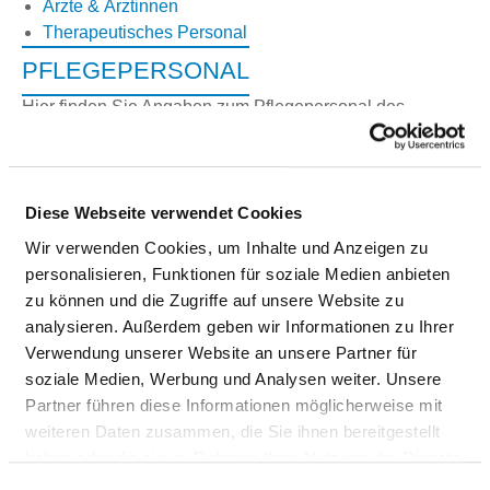
Ärzte & Ärztinnen
Therapeutisches Personal
PFLEGEPERSONAL
Hier finden Sie Angaben zum Pflegepersonal des
gesamten Krankenhauses. Informationen zum Personal
der einzelnen Fachabteilungen finden Sie auf den
Fachabteilungsseiten.
Diese Webseite verwendet Cookies
GESUNDHEITS- UND KRANKENPFLEGER UND
Wir verwenden Cookies, um Inhalte und Anzeigen zu
GESUNDHEITS- UND KRANKENPFLEGERINNEN
personalisieren, Funktionen für soziale Medien anbieten
zu können und die Zugriffe auf unsere Website zu
Mit und ohne Fachabteilungszuordnung
analysieren. Außerdem geben wir Informationen zu Ihrer
Verwendung unserer Website an unsere Partner für
Berufsgruppe
Anzahl
Erläuterung
soziale Medien, Werbung und Analysen weiter. Unsere
Partner führen diese Informationen möglicherweise mit
Anzahl (gesamt)
4,85
weiteren Daten zusammen, die Sie ihnen bereitgestellt
haben oder die sie im Rahmen Ihrer Nutzung der Dienste
Personal mit direktem
4,85
gesammelt haben.
Beschäftigungsverhältnis