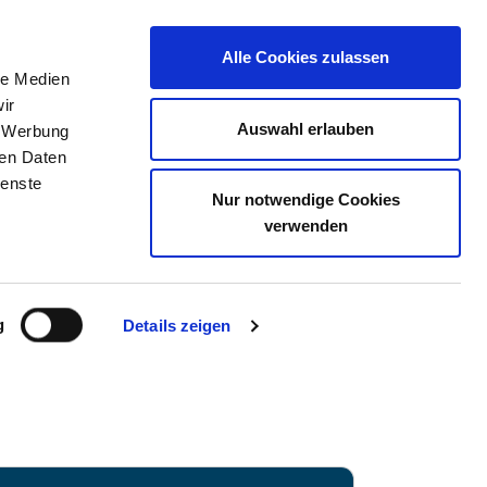
Alle Cookies zulassen
le Medien
TELLENBÖRSE
KONTAKT
IHRE MEINUNG
ir
Auswahl erlauben
, Werbung
ren Daten
ienste
Nur notwendige Cookies
SCHE SCHWEIZ GGMBH
verwenden
g
Details zeigen