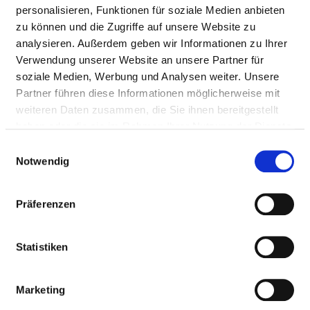
personalisieren, Funktionen für soziale Medien anbieten
Personal mit direktem
0,97
zu können und die Zugriffe auf unsere Website zu
Beschäftigungsverhältnis
analysieren. Außerdem geben wir Informationen zu Ihrer
Personal ohne direktes
0,00
Verwendung unserer Website an unsere Partner für
Beschäftigungsverhältnis
soziale Medien, Werbung und Analysen weiter. Unsere
Partner führen diese Informationen möglicherweise mit
Personal in der
0,50
weiteren Daten zusammen, die Sie ihnen bereitgestellt
ambulanten Versorgung
haben oder die sie im Rahmen Ihrer Nutzung der Dienste
gesammelt haben.
Personal in der
0,47
Einwilligungsauswahl
Notwendig
stationären Versorgung
MASSEUR / MEDIZINISCHER BADEMEISTER
Präferenzen
UND MASSEURIN / MEDIZINISCHE
BADEMEISTERIN
Statistiken
PHYSIOTHERAPEUT UND
Marketing
PHYSIOTHERAPEUTIN