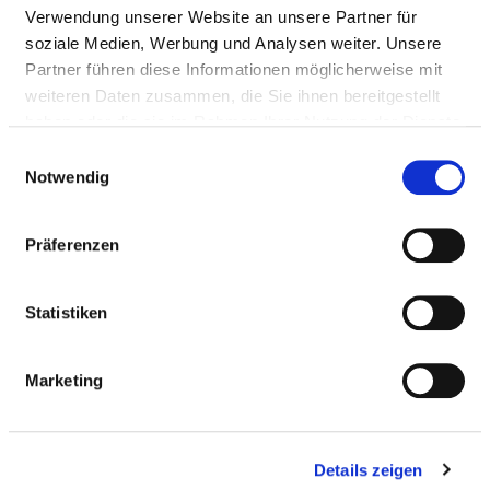
Medizinische Leistungen
Verwendung unserer Website an unsere Partner für
Medizinisch-pflegerische Leistungen
soziale Medien, Werbung und Analysen weiter. Unsere
Partner führen diese Informationen möglicherweise mit
weiteren Daten zusammen, die Sie ihnen bereitgestellt
SERVICE & AUSSTATTUNG
haben oder die sie im Rahmen Ihrer Nutzung der Dienste
gesammelt haben.
Einwilligungsauswahl
Notwendig
BETTEN
Präferenzen
Ein-Bett-Zimmer
Statistiken
Ein-Bett-Zimmer mit eigener Nasszelle
Marketing
Mutter-Kind-Zimmer
Details zeigen
Zwei-Bett-Zimmer