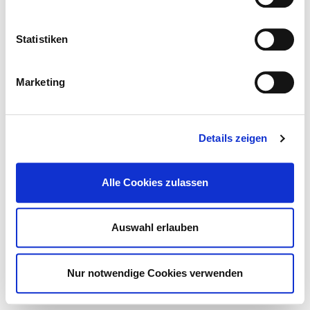
© Deutsches Krankenhaus Verzeichnis 2026
Kontakt
Impressum
Statistiken
Datenschutz
DKTIG
Marketing
Details zeigen
Alle Cookies zulassen
Auswahl erlauben
Nur notwendige Cookies verwenden