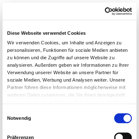
Toggle navigation
Zur Krankenhaus-Startseite
Diese Webseite verwendet Cookies
Wir verwenden Cookies, um Inhalte und Anzeigen zu
personalisieren, Funktionen für soziale Medien anbieten
zu können und die Zugriffe auf unsere Website zu
Fachklinikum Mainschleife
analysieren. Außerdem geben wir Informationen zu Ihrer
Verwendung unserer Website an unsere Partner für
Teilnahme an der
soziale Medien, Werbung und Analysen weiter. Unsere
Partner führen diese Informationen möglicherweise mit
Notfallversorgung
weiteren Daten zusammen, die Sie ihnen bereitgestellt
Notfallversorgungsstufen
haben oder die sie im Rahmen Ihrer Nutzung der Dienste
gesammelt haben.
Allgemeines
Einwilligungsauswahl
Notwendig
Kooperation mit der kassenärztlichen Vereinigung?
Hinweis Notfallversorgung
Präferenzen