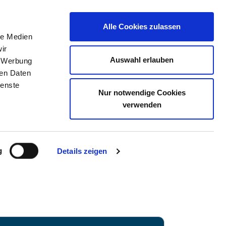
Alle Cookies zulassen
le Medien
TELLENBÖRSE
KONTAKT
IHRE MEINUNG
ir
Auswahl erlauben
, Werbung
ren Daten
ienste
Nur notwendige Cookies
 NEUMÜNSTER GMBH
verwenden
g
Details zeigen