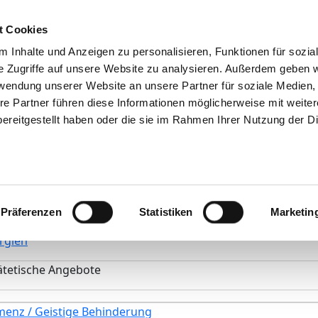
Suchen
Tipps & Hilfe
Das DKV
Stellenbörse
t Cookies
Ihre Meinung
 Inhalte und Anzeigen zu personalisieren, Funktionen für sozia
e Zugriffe auf unsere Website zu analysieren. Außerdem geben w
rwendung unserer Website an unsere Partner für soziale Medien
re Partner führen diese Informationen möglicherweise mit weite
Psychiatrische Tageskl
ereitgestellt haben oder die sie im Rahmen Ihrer Nutzung der D
GmbH
rierefreiheit
Präferenzen
Statistiken
Marketin
ergien
ätetische Angebote
enz / Geistige Behinderung