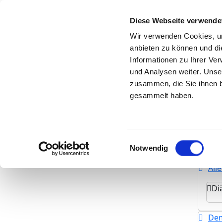
Diese Webseite verwende
Wir verwenden Cookies, um
anbieten zu können und di
Zur Krankenhaus-Startseite
Informationen zu Ihrer Ve
und Analysen weiter. Unse
zusammen, die Sie ihnen b
gesammelt haben.
Bar
Einwilligungsauswahl
Notwendig
All
Di
Dem