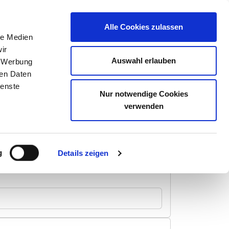
Kontakt
Alle Cookies zulassen
le Medien
ir
Auswahl erlauben
, Werbung
ren Daten
inik Neumünster
ienste
Nur notwendige Cookies
verwenden
g
Details zeigen