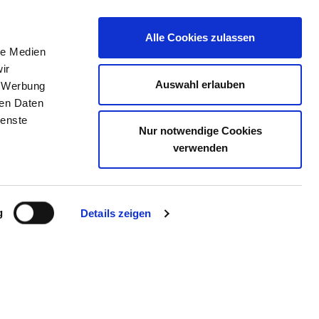
Alle Cookies zulassen
le Medien
TELLENBÖRSE
KONTAKT
IHRE MEINUNG
ir
Auswahl erlauben
, Werbung
ren Daten
ienste
Nur notwendige Cookies
GESKLINIK FÜR KINDER-
verwenden
PSYCHOTHERAPIE IN
g
Details zeigen