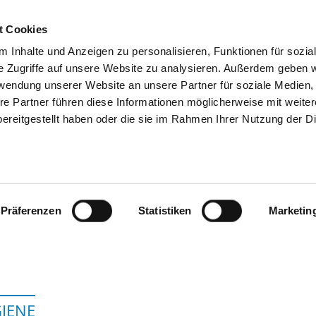
t Cookies
 Inhalte und Anzeigen zu personalisieren, Funktionen für sozia
SUCHEN
TIPPS & HILFE
DAS DKV
S
e Zugriffe auf unsere Website zu analysieren. Außerdem geben w
rwendung unserer Website an unsere Partner für soziale Medien
re Partner führen diese Informationen möglicherweise mit weite
ereitgestellt haben oder die sie im Rahmen Ihrer Nutzung der D
EZIRKSKRANKENHAUS BAYREUTH - TA
UND JUGENDPSYCHIATRIE UND -
BAMBERG
Präferenzen
Statistiken
Marketin
IENE