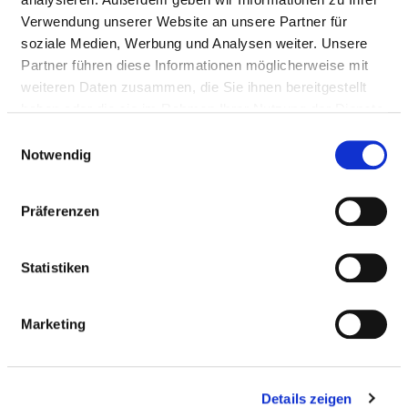
Verwendung unserer Website an unsere Partner für
HYGIENEBEAUFTRAGTE/R
soziale Medien, Werbung und Analysen weiter. Unsere
Partner führen diese Informationen möglicherweise mit
Ein/e Hygienebeauftragte/r wurde nicht
weiteren Daten zusammen, die Sie ihnen bereitgestellt
eingerichtet
haben oder die sie im Rahmen Ihrer Nutzung der Dienste
gesammelt haben.
Einwilligungsauswahl
Notwendig
HYGIENEKOMMISSION
Präferenzen
HYGIENEPERSONAL
Statistiken
HYGIENESTANDARD ZVK UND WEITERE
MASSNAHMEN
Marketing
ANTIBIOTIKATHERAPIE UND
ANTIBIOTIKAPROPHYLAXE
Details zeigen