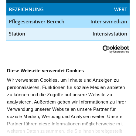
BEZEICHNUNG
WERT
Pflegesensitiver Bereich
Intensivmedizin
Station
Intensivstation
Schicht
Tagschicht
Monatsbezogener
100,00 %
Erfüllungsgrad
Diese Webseite verwendet Cookies
Ausnahmetatbestände
0
Wir verwenden Cookies, um Inhalte und Anzeigen zu
personalisieren, Funktionen für soziale Medien anbieten
zu können und die Zugriffe auf unsere Website zu
BEZEICHNUNG
WERT
analysieren. Außerdem geben wir Informationen zu Ihrer
Verwendung unserer Website an unsere Partner für
Pflegesensitiver Bereich
Intensivmedizin
soziale Medien, Werbung und Analysen weiter. Unsere
Station
Intensivstation
Partner führen diese Informationen möglicherweise mit
weiteren Daten zusammen, die Sie ihnen bereitgestellt
Schicht
Nachtschicht