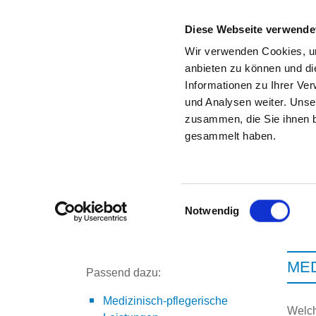
Diese Webseite verwende
Wir verwenden Cookies, um
anbieten zu können und di
Informationen zu Ihrer Ve
Zur Krankenhaus-Startseite
und Analysen weiter. Unse
zusammen, die Sie ihnen b
gesammelt haben.
Einwilligungsauswahl
Notwendig
ME
Passend dazu:
Medizinisch-pflegerische
Welch