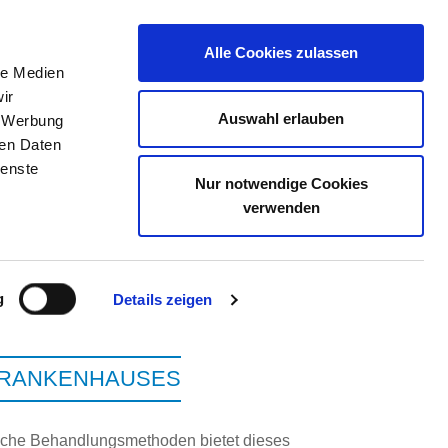
Alle Cookies zulassen
le Medien
ir
ELLENBÖRSE
KONTAKT
IHRE MEINUNG
Auswahl erlauben
, Werbung
ren Daten
ienste
Nur notwendige Cookies
TTBUS GMBH
verwenden
g
Details zeigen
KRANKENHAUSES
che Behandlungsmethoden bietet dieses