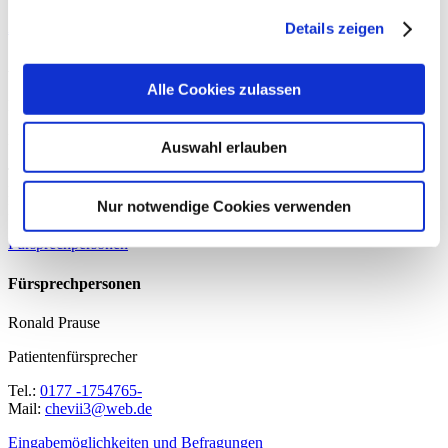
Ansprechpersonen
Details zeigen
Ansprechpersonen
Alle Cookies zulassen
Manuela Lehmann
Pflegedirektorin und Qualitätsmanagementbeauftragte
Auswahl erlauben
Tel.:
0355 -480-1014
Fax: 0355-480-1001
Nur notwendige Cookies verwenden
Mail:
ed.anas@nnamhel.aleunam
Fürsprechpersonen
Fürsprechpersonen
Ronald Prause
Patientenfürsprecher
Tel.:
0177 -1754765-
Mail:
ed.bew@3iivehc
Eingabemöglichkeiten und Befragungen