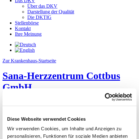
Das DKV
Über das DKV
Darstellung der Qualität
Die DKTIG
Stellenbörse
Kontakt
Ihre Meinung
Zur Krankenhaus-Startseite
Sana-Herzzentrum Cottbus
GmbH
Beschwerdemanagement
Patientenorientiertes Lob- und Beschwerdemanagement
Diese Webseite verwendet Cookies
Strukturiertes Beschwerdemanagement wurde eingeführt: ja
Wir verwenden Cookies, um Inhalte und Anzeigen zu
Schriftliches Konzept existiert: ja
personalisieren, Funktionen für soziale Medien anbieten