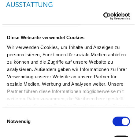
AUSSTATTUNG
AUSSTATTUNG
ERLÄUTERUNG
NOTFALL­
VERFÜGBARKE
Diese Webseite verwendet Cookies
24H
Wir verwenden Cookies, um Inhalte und Anzeigen zu
Gerät zur
Ja
personalisieren, Funktionen für soziale Medien anbieten
Gefäßdarstellung
zu können und die Zugriffe auf unsere Website zu
analysieren. Außerdem geben wir Informationen zu Ihrer
Schichtbildverfahren
Ja
Verwendung unserer Website an unsere Partner für
im Querschnitt
soziale Medien, Werbung und Analysen weiter. Unsere
mittels
Partner führen diese Informationen möglicherweise mit
Röntgenstrahlen
weiteren Daten zusammen, die Sie ihnen bereitgestellt
haben oder die sie im Rahmen Ihrer Nutzung der Dienste
Hirnstrommessung
Nein
gesammelt haben.
Einwilligungsauswahl
Messplatz zur
keine Angabe
Notwendig
Messung feinster
erforderlich
elektrischer