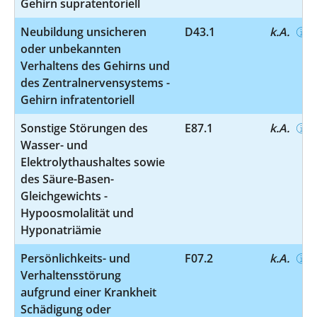
Gehirn supratentoriell
Neubildung unsicheren
D43.1
k.A.
oder unbekannten
Verhaltens des Gehirns und
des Zentralnervensystems -
Gehirn infratentoriell
Sonstige Störungen des
E87.1
k.A.
Wasser- und
Elektrolythaushaltes sowie
des Säure-Basen-
Gleichgewichts -
Hypoosmolalität und
Hyponatriämie
Persönlichkeits- und
F07.2
k.A.
Verhaltensstörung
aufgrund einer Krankheit
Schädigung oder