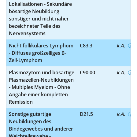
Lokalisationen - Sekundäre
bösartige Neubildung
sonstiger und nicht näher
bezeichneter Teile des
Nervensystems
Nicht follikuläres Lymphom
C83.3
k.A.
- Diffuses großzelliges B-
Zell-Lymphom
Plasmozytom und bösartige
C90.00
k.A.
Plasmazellen-Neubildungen
- Multiples Myelom - Ohne
Angabe einer kompletten
Remission
Sonstige gutartige
D21.5
k.A.
Neubildungen des
Bindegewebes und anderer
Weichteilgewebe -