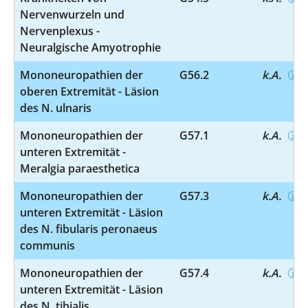
Nervenwurzeln und
Nervenplexus -
Neuralgische Amyotrophie
Mononeuropathien der
G56.2
k.A.
oberen Extremität - Läsion
des N. ulnaris
Mononeuropathien der
G57.1
k.A.
unteren Extremität -
Meralgia paraesthetica
Mononeuropathien der
G57.3
k.A.
unteren Extremität - Läsion
des N. fibularis peronaeus
communis
Mononeuropathien der
G57.4
k.A.
unteren Extremität - Läsion
des N. tibialis