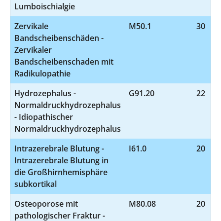
Lumboischialgie
Zervikale
M50.1
30
Bandscheibenschäden -
Zervikaler
Bandscheibenschaden mit
Radikulopathie
Hydrozephalus -
G91.20
22
Normaldruckhydrozephalus
- Idiopathischer
Normaldruckhydrozephalus
Intrazerebrale Blutung -
I61.0
20
Intrazerebrale Blutung in
die Großhirnhemisphäre
subkortikal
Osteoporose mit
M80.08
20
pathologischer Fraktur -