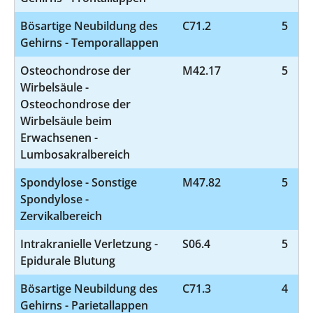
Bösartige Neubildung des
C71.2
5
Gehirns - Temporallappen
Osteochondrose der
M42.17
5
Wirbelsäule -
Osteochondrose der
Wirbelsäule beim
Erwachsenen -
Lumbosakralbereich
Spondylose - Sonstige
M47.82
5
Spondylose -
Zervikalbereich
Intrakranielle Verletzung -
S06.4
5
Epidurale Blutung
Bösartige Neubildung des
C71.3
4
Gehirns - Parietallappen