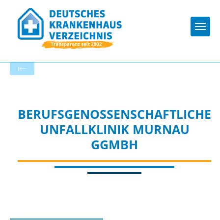
Togg
Startseite der Fachabteilung
BERUFSGENOSSENSCHAFTLICHE
UNFALLKLINIK MURNAU
GGMBH