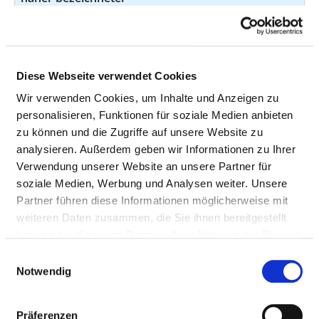
Lokalisation -
Streptokokken- und
Enterokokkeninfektion
nicht näher bezeichneter
Diese Webseite verwendet Cookies
Lokalisation
Wir verwenden Cookies, um Inhalte und Anzeigen zu
Zoster Herpes zoster -
B02.2
k.A.
personalisieren, Funktionen für soziale Medien anbieten
Zoster mit Beteiligung
zu können und die Zugriffe auf unsere Website zu
anderer Abschnitte des
analysieren. Außerdem geben wir Informationen zu Ihrer
Nervensystems
Verwendung unserer Website an unsere Partner für
soziale Medien, Werbung und Analysen weiter. Unsere
Bösartige Neubildung des
C41.02
k.A.
Partner führen diese Informationen möglicherweise mit
Knochens und des
weiteren Daten zusammen, die Sie ihnen bereitgestellt
Gelenkknorpels sonstiger
haben oder die sie im Rahmen Ihrer Nutzung der Dienste
und nicht näher
gesammelt haben.
Einwilligungsauswahl
bezeichneter Lokalisationen
Notwendig
- Knochen des Hirn- und
Gesichtsschädels -
Maxillofazial
Präferenzen