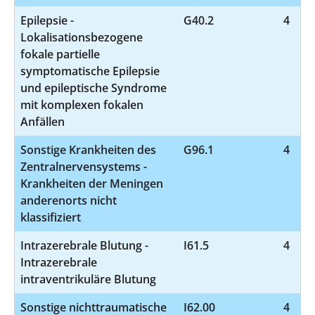
Epilepsie -
G40.2
4
Lokalisationsbezogene
fokale partielle
symptomatische Epilepsie
und epileptische Syndrome
mit komplexen fokalen
Anfällen
Sonstige Krankheiten des
G96.1
4
Zentralnervensystems -
Krankheiten der Meningen
anderenorts nicht
klassifiziert
Intrazerebrale Blutung -
I61.5
4
Intrazerebrale
intraventrikuläre Blutung
Sonstige nichttraumatische
I62.00
4