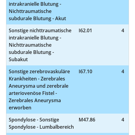
intrakranielle Blutung -
Nichttraumatische
subdurale Blutung - Akut
Sonstige nichttraumatische
I62.01
4
intrakranielle Blutung -
Nichttraumatische
subdurale Blutung -
Subakut
Sonstige zerebrovaskuläre
I67.10
4
Krankheiten - Zerebrales
Aneurysma und zerebrale
arteriovenöse Fistel -
Zerebrales Aneurysma
erworben
Spondylose - Sonstige
M47.86
4
Spondylose - Lumbalbereich