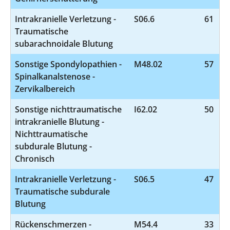
Intrakranielle Verletzung -
S06.6
61
Traumatische
subarachnoidale Blutung
Sonstige Spondylopathien -
M48.02
57
Spinalkanalstenose -
Zervikalbereich
Sonstige nichttraumatische
I62.02
50
intrakranielle Blutung -
Nichttraumatische
subdurale Blutung -
Chronisch
Intrakranielle Verletzung -
S06.5
47
Traumatische subdurale
Blutung
Rückenschmerzen -
M54.4
33