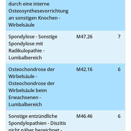
durch eine interne
Osteosynthesevorrichtung
an sonstigen Knochen -
Wirbelsäule
Spondylose - Sonstige
M47.26
7
Spondylose mit
Radikulopathie -
Lumbalbereich
Osteochondrose der
M42.16
6
Wirbelsäule -
Osteochondrose der
Wirbelsäule beim
Erwachsenen -
Lumbalbereich
Sonstige entzündliche
M46.46
6
Spondylopathien - Diszitis
nicht näher bezeichnet -