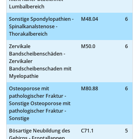
Lumbalbereich
Sonstige Spondylopathien -
M48.04
6
Spinalkanalstenose -
Thorakalbereich
Zervikale
M50.0
6
Bandscheibenschäden -
Zervikaler
Bandscheibenschaden mit
Myelopathie
Osteoporose mit
M80.88
6
pathologischer Fraktur -
Sonstige Osteoporose mit
pathologischer Fraktur -
Sonstige
Bösartige Neubildung des
C71.1
5
Gehirns - Frontallappen