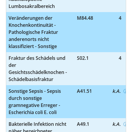
Lumbosakralbereich
Veränderungen der
M84.48
4
Knochenkontinuität -
Pathologische Fraktur
anderenorts nicht
klassifiziert - Sonstige
Fraktur des Schädels und
S02.1
4
der
Gesichtsschädelknochen -
Schädelbasisfraktur
Sonstige Sepsis - Sepsis
A41.51
k.A.
durch sonstige
gramnegative Erreger -
Escherichia coli E. coli
Bakterielle Infektion nicht
A49.1
k.A.
näher bezeichneter