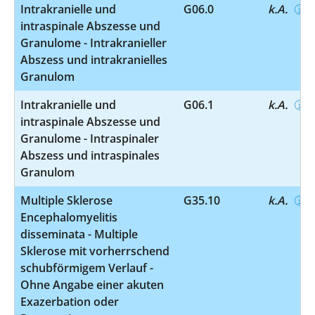
Intrakranielle und
G06.0
k.A.
intraspinale Abszesse und
Granulome - Intrakranieller
Abszess und intrakranielles
Granulom
Intrakranielle und
G06.1
k.A.
intraspinale Abszesse und
Granulome - Intraspinaler
Abszess und intraspinales
Granulom
Multiple Sklerose
G35.10
k.A.
Encephalomyelitis
disseminata - Multiple
Sklerose mit vorherrschend
schubförmigem Verlauf -
Ohne Angabe einer akuten
Exazerbation oder