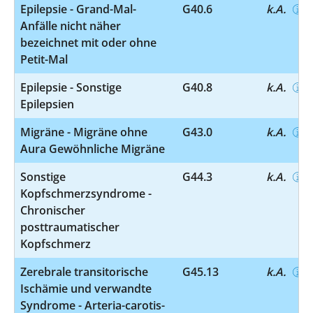
Epilepsie - Grand-Mal-
G40.6
k.A.
Anfälle nicht näher
bezeichnet mit oder ohne
Petit-Mal
Epilepsie - Sonstige
G40.8
k.A.
Epilepsien
Migräne - Migräne ohne
G43.0
k.A.
Aura Gewöhnliche Migräne
Sonstige
G44.3
k.A.
Kopfschmerzsyndrome -
Chronischer
posttraumatischer
Kopfschmerz
Zerebrale transitorische
G45.13
k.A.
Ischämie und verwandte
Syndrome - Arteria-carotis-