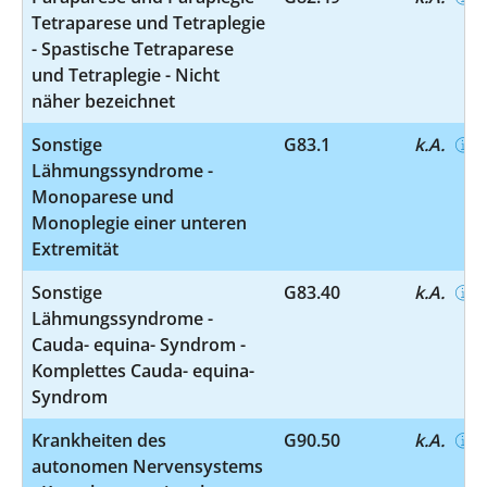
Tetraparese und Tetraplegie
- Spastische Tetraparese
und Tetraplegie - Nicht
näher bezeichnet
Sonstige
G83.1
k.A.
Lähmungssyndrome -
Monoparese und
Monoplegie einer unteren
Extremität
Sonstige
G83.40
k.A.
Lähmungssyndrome -
Cauda- equina- Syndrom -
Komplettes Cauda- equina-
Syndrom
Krankheiten des
G90.50
k.A.
autonomen Nervensystems