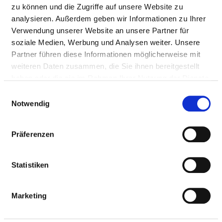
zu können und die Zugriffe auf unsere Website zu
analysieren. Außerdem geben wir Informationen zu Ihrer
HYGIENEBEAUFTRAGTE/R
Verwendung unserer Website an unsere Partner für
soziale Medien, Werbung und Analysen weiter. Unsere
Partner führen diese Informationen möglicherweise mit
Ein/e Hygienebeauftragte/r wurde nicht
weiteren Daten zusammen, die Sie ihnen bereitgestellt
eingerichtet
haben oder die sie im Rahmen Ihrer Nutzung der Dienste
gesammelt haben.
Einwilligungsauswahl
Notwendig
HYGIENEKOMMISSION
Präferenzen
HYGIENEPERSONAL
Statistiken
HYGIENESTANDARD ZVK UND WEITERE
MASSNAHMEN
Marketing
ANTIBIOTIKATHERAPIE UND