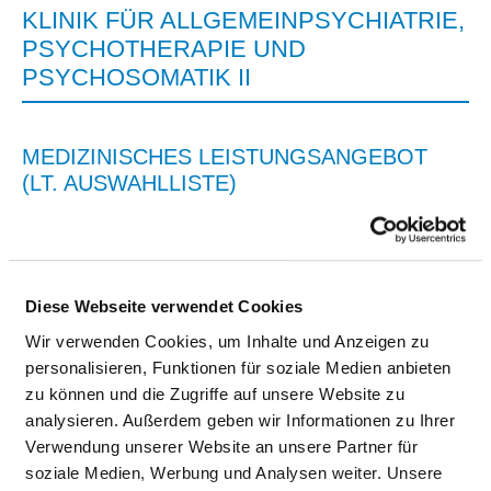
KLINIK FÜR ALLGEMEINPSYCHIATRIE,
PSYCHOTHERAPIE UND
PSYCHOSOMATIK II
MEDIZINISCHES LEISTUNGSANGEBOT
(LT. AUSWAHLLISTE)
BEZEICHNUNG
SCHLÜSSEL
Persönlichkeits- und
VP00
Anpassungsstörungen
Diese Webseite verwendet Cookies
Wir verwenden Cookies, um Inhalte und Anzeigen zu
Psychosomatische Störungen
VP00
personalisieren, Funktionen für soziale Medien anbieten
Organisch-psychische Störungen
VP00
zu können und die Zugriffe auf unsere Website zu
analysieren. Außerdem geben wir Informationen zu Ihrer
Zwangsstörungen
VP00
Verwendung unserer Website an unsere Partner für
soziale Medien, Werbung und Analysen weiter. Unsere
Akute psychische
VP00