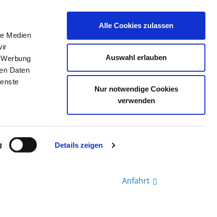
Alle Cookies zulassen
le Medien
TELLENBÖRSE
KONTAKT
IHRE MEINUNG
ir
Auswahl erlauben
, Werbung
ren Daten
ienste
PERATION AM WKK HEIDE
Nur notwendige Cookies
verwenden
g
Details zeigen
Anfahrt