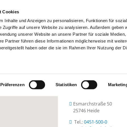
t Cookies
 Inhalte und Anzeigen zu personalisieren, Funktionen für sozia
SUCHEN
TIPPS & HILFE
DAS DKV
S
e Zugriffe auf unsere Website zu analysieren. Außerdem geben w
rwendung unserer Website an unsere Partner für soziale Medien
re Partner führen diese Informationen möglicherweise mit weite
ereitgestellt haben oder die sie im Rahmen Ihrer Nutzung der D
 SCHLESWIG-HOLSTEIN, UKSH KOO
Präferenzen
Statistiken
Marketin
Esmarchstraße 50
25746 Heide
Tel.:
0451-500-0