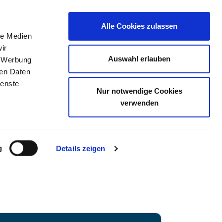
Alle Cookies zulassen
le Medien
TELLENBÖRSE
KONTAKT
IHRE MEINUNG
ir
Auswahl erlauben
, Werbung
ren Daten
ienste
Nur notwendige Cookies
OGENAURACH
verwenden
g
Details zeigen