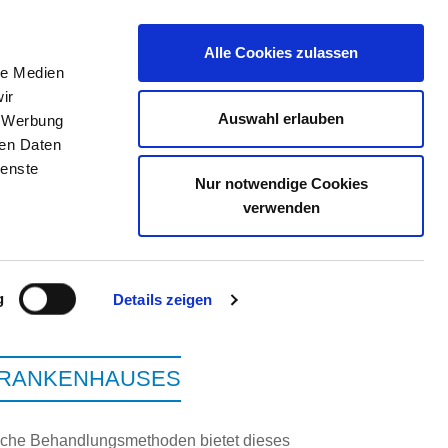
Alle Cookies zulassen
le Medien
ir
ELLENBÖRSE
KONTAKT
IHRE MEINUNG
Auswahl erlauben
, Werbung
ren Daten
ienste
Nur notwendige Cookies
US LUCKAU GGMBH
verwenden
g
Details zeigen
KRANKENHAUSES
che Behandlungsmethoden bietet dieses