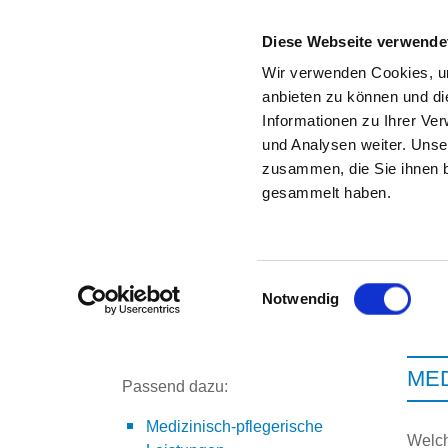
Diese Webseite verwende
Wir verwenden Cookies, um
anbieten zu können und di
Informationen zu Ihrer Ve
Zur Krankenhaus-Startseite
und Analysen weiter. Unse
zusammen, die Sie ihnen b
gesammelt haben.
Einwilligungsauswahl
Notwendig
ME
Passend dazu:
Medizinisch-pflegerische
Welch