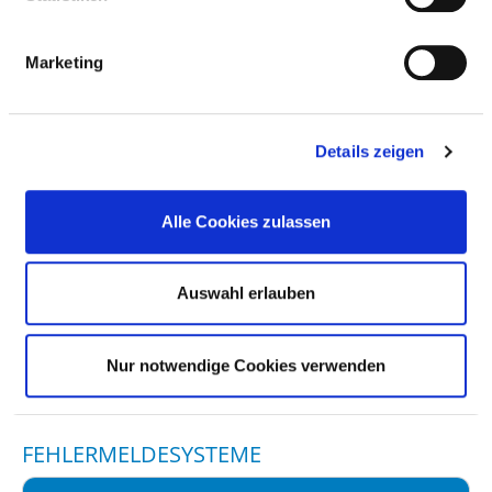
RISIKOMANAGEMENT
Marketing
VERANTWORTLICHE PERSON
Details zeigen
LENKUNGSGREMIUM
Alle Cookies zulassen
INSTRUMENTE UND MASSNAHMEN IM R
Auswahl erlauben
ISIKOMANAGEMENT
INSTRUMENTE UND MASSNAHMEN
Nur notwendige Cookies verwenden
FEHLERMELDESYSTEME