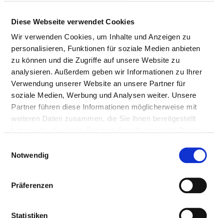
Diese Webseite verwendet Cookies
QUALITÄTSMANAGEMENT
Wir verwenden Cookies, um Inhalte und Anzeigen zu
VERANTWORTLICHE PERSON
personalisieren, Funktionen für soziale Medien anbieten
zu können und die Zugriffe auf unsere Website zu
analysieren. Außerdem geben wir Informationen zu Ihrer
Dr. med. Knut Busse
Verwendung unserer Website an unsere Partner für
Beauftragter
soziale Medien, Werbung und Analysen weiter. Unsere
Partner führen diese Informationen möglicherweise mit
Kesslerstrasse 08
weiteren Daten zusammen, die Sie ihnen bereitgestellt
06406 Bernburg
haben oder die sie im Rahmen Ihrer Nutzung der Dienste
gesammelt haben.
Tel.:
03471 -3650-
Einwilligungsauswahl
Notwendig
Mail:
ed.grubnreb-kinilkdlaw@gnutlawrev
Präferenzen
LENKUNGSGREMIUM
Statistiken