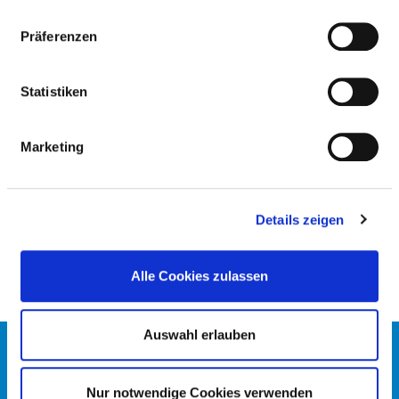
(LEISTUNGSBEREICHE)
Präferenzen
Behandlungsgebiete, für die Qualitätsergebnisse ermittelt
werden
Statistiken
Marketing
DRUCKGESCHWÜR (DEKUBITUS):
VORBEUGUNG DURCH PFLEGERISCHE
MASSNAHMEN (DEK)
Details zeigen
Alle Cookies zulassen
Auswahl erlauben
KONTAKT
IMPRESSUM
Nur notwendige Cookies verwenden
DATENSCHUTZ