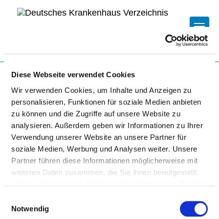
Togg
Zur Krankenhaus-Startseite
Diese Webseite verwendet Cookies
Wir verwenden Cookies, um Inhalte und Anzeigen zu
personalisieren, Funktionen für soziale Medien anbieten
TROPENKLINIK PAUL-
zu können und die Zugriffe auf unsere Website zu
analysieren. Außerdem geben wir Informationen zu Ihrer
LECHLER-KRANKENHAUS
Verwendung unserer Website an unsere Partner für
soziale Medien, Werbung und Analysen weiter. Unsere
Partner führen diese Informationen möglicherweise mit
weiteren Daten zusammen, die Sie ihnen bereitgestellt
haben oder die sie im Rahmen Ihrer Nutzung der Dienste
gesammelt haben.
Einwilligungsauswahl
Notwendig
BEHANDLUNGSGEBIETE