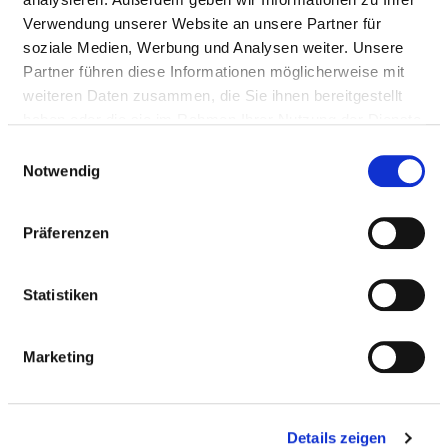
Verwendung unserer Website an unsere Partner für
HYGIENEBEAUFTRAGTE/R
soziale Medien, Werbung und Analysen weiter. Unsere
Partner führen diese Informationen möglicherweise mit
Ein/e Hygienebeauftragte/r wurde nicht
weiteren Daten zusammen, die Sie ihnen bereitgestellt
eingerichtet
haben oder die sie im Rahmen Ihrer Nutzung der Dienste
gesammelt haben.
Einwilligungsauswahl
Notwendig
HYGIENEKOMMISSION
Präferenzen
HYGIENEPERSONAL
Statistiken
HYGIENESTANDARD ZVK UND WEITERE
MASSNAHMEN
Marketing
ANTIBIOTIKATHERAPIE UND
ANTIBIOTIKAPROPHYLAXE
Details zeigen