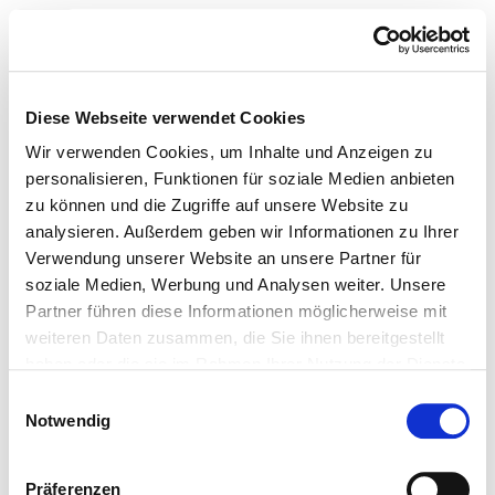
Toggle navigation
Zur Krankenhaus-Startseite
Diese Webseite verwendet Cookies
Wir verwenden Cookies, um Inhalte und Anzeigen zu
personalisieren, Funktionen für soziale Medien anbieten
zu können und die Zugriffe auf unsere Website zu
Westpfalz-Klinikum GmbH -
analysieren. Außerdem geben wir Informationen zu Ihrer
Standort II Kusel
Verwendung unserer Website an unsere Partner für
soziale Medien, Werbung und Analysen weiter. Unsere
Partner führen diese Informationen möglicherweise mit
Hygiene
weiteren Daten zusammen, die Sie ihnen bereitgestellt
haben oder die sie im Rahmen Ihrer Nutzung der Dienste
Hygienebeauftragte/r
gesammelt haben.
Einwilligungsauswahl
Ein/e Hygienebeauftragte/r wurde nicht
Notwendig
eingerichtet
Präferenzen