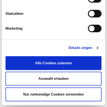
Hygienekommission
Hygienepersonal
Hygienestandard ZVK und weitere Maßnahmen
Statistiken
Antibiotikatherapie und Antibiotikaprophylaxe
Umgang mit Wunden
Marketing
Händedesinfektion
Umgang mit MRE /MRSA
Hygienebezogenes Risikomanagement
Details zeigen
© Deutsches Krankenhaus Verzeichnis 2026
Kontakt
Impressum
Alle Cookies zulassen
Datenschutz
DKTIG
Auswahl erlauben
Nur notwendige Cookies verwenden