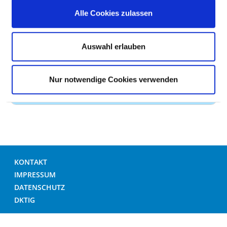
Stroke Unit Care (ZP29)
Alle Cookies zulassen
Stroke-Nurse
Auswahl erlauben
Palliative Care (ZP20)
Palliative Care und Hospizarbeit
Nur notwendige Cookies verwenden
Wundmanagement (ZP16)
KONTAKT
IMPRESSUM
DATENSCHUTZ
DKTIG
© DEUTSCHES KRANKENHAUS VERZEICHNIS 2026