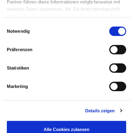
Partner führen diese Informationen möglicherweise mit
weiteren Daten zusammen, die Sie ihnen bereitgestellt
haben oder die sie im Rahmen Ihrer Nutzung der Dienste
ALLERGIEN
gesammelt haben.
Einwilligungsauswahl
Notwendig
Diätetische Angebote
Präferenzen
DEMENZ / GEISTIGE BEHINDERUNG
Statistiken
MOBILITÄTSEINSCHRÄNKUNGEN
Marketing
SEHBEHINDERUNG / BLINDE
Details zeigen
ÜBERGEWICHT / KÖRPERGRÖSSE
Alle Cookies zulassen