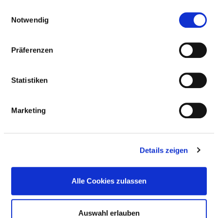
gesammelt haben.
Einwilligungsauswahl
Notwendig
TEILNAHME AN DER
NOTFALLVERSORGUNG
Präferenzen
NOTFALLVERSORGUNGSSTUFEN
Statistiken
ERWEITERTE NOTFALLVERSORGUNG STUFE 2
Marketing
ALLGEMEINES
Details zeigen
KOOPERATION MIT DER KASSENÄRZTLICHEN
VEREINIGUNG?
Alle Cookies zulassen
HINWEIS NOTFALLVERSORGUNG
Auswahl erlauben