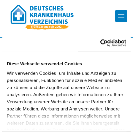
Togg
Zur Krankenhaus-Startseite
Diese Webseite verwendet Cookies
ORDENSKLINIKEN MÜNCHEN-
Wir verwenden Cookies, um Inhalte und Anzeigen zu
PASSAU GGMBH - STANDORT
personalisieren, Funktionen für soziale Medien anbieten
KINDERKLINIK DRITTER
zu können und die Zugriffe auf unsere Website zu
ORDEN PASSAU
analysieren. Außerdem geben wir Informationen zu Ihrer
Verwendung unserer Website an unsere Partner für
soziale Medien, Werbung und Analysen weiter. Unsere
Partner führen diese Informationen möglicherweise mit
weiteren Daten zusammen, die Sie ihnen bereitgestellt
haben oder die sie im Rahmen Ihrer Nutzung der Dienste