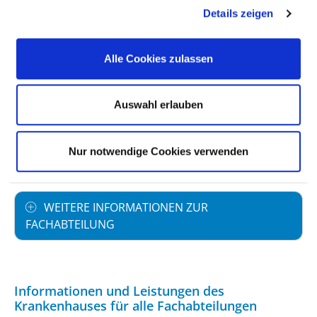
Vollstationäre Fallzahl: 279
Details zeigen
PERSONELLE AUSSTATTUNG
Alle Cookies zulassen
FACHEXPERTISE UND WEITERBILDUNG
Auswahl erlauben
MEDIZINISCHES LEISTUNGSANGEBOT MIT
Nur notwendige Cookies verwenden
FALLZAHLEN
WEITERE INFORMATIONEN ZUR
FACHABTEILUNG
Informationen und Leistungen des
Krankenhauses für alle Fachabteilungen