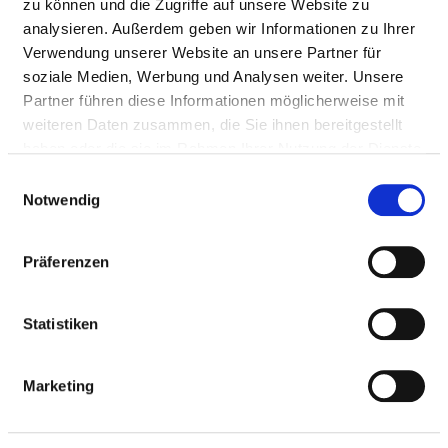
zu können und die Zugriffe auf unsere Website zu
Fax: 06151-107-6299
analysieren. Außerdem geben wir Informationen zu Ihrer
Mail:
ed.tdatsmrad-mukinilk.liam@etlew.nitram
Verwendung unserer Website an unsere Partner für
Anfahrt
soziale Medien, Werbung und Analysen weiter. Unsere
Partner führen diese Informationen möglicherweise mit
https://klinikum-darmstadt.de/medizin-pflege/klini...
weiteren Daten zusammen, die Sie ihnen bereitgestellt
haben oder die sie im Rahmen Ihrer Nutzung der Dienste
gesammelt haben.
Einwilligungsauswahl
Ärztliche Leitung
Notwendig
Prof. Dr. med. Martin Welte (Klinikdirektor)
Präferenzen
Informationen und Leistungen der
Statistiken
Fachabteilung
FALLZAHLEN
Marketing