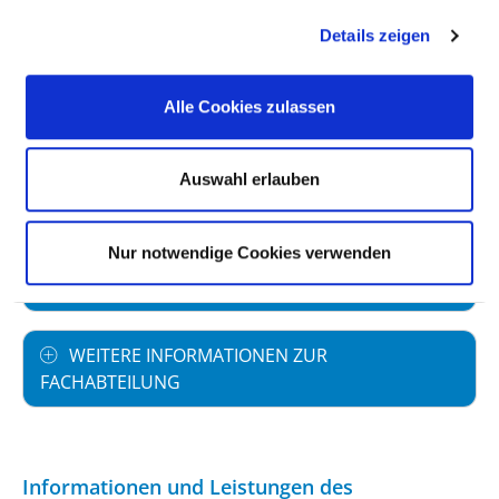
Vollstationäre Fallzahl: 2.367
Details zeigen
Alle Cookies zulassen
PERSONELLE AUSSTATTUNG
Auswahl erlauben
FACHEXPERTISE UND WEITERBILDUNG
Nur notwendige Cookies verwenden
MEDIZINISCHES LEISTUNGSANGEBOT MIT
FALLZAHLEN
WEITERE INFORMATIONEN ZUR
FACHABTEILUNG
Informationen und Leistungen des