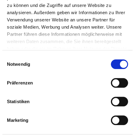
Tel.:
06151-107-6651
zu können und die Zugriffe auf unsere Website zu
Fax: 06151-107-6665
analysieren. Außerdem geben wir Informationen zu Ihrer
Mail:
ed.tdatsmrad-mukinilk.liam@drahnreb.agleh
Verwendung unserer Website an unsere Partner für
soziale Medien, Werbung und Analysen weiter. Unsere
Anfahrt
Partner führen diese Informationen möglicherweise mit
https://klinikum-darmstadt.de/medizin-
weiteren Daten zusammen, die Sie ihnen bereitgestellt
pflege/mediz...
haben oder die sie im Rahmen Ihrer Nutzung der Dienste
gesammelt haben.
Einwilligungsauswahl
Notwendig
Ärztliche Leitung
Prof. Dr. med. Helga Bernhard (Klinikdirektorin)
Präferenzen
Statistiken
Informationen und Leistungen der
Fachabteilung
Marketing
FALLZAHLEN