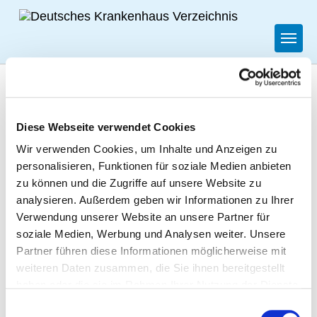
Togg
Zur Krankenhaus-Startseite
Diese Webseite verwendet Cookies
SANA KRANKENHAUS
Wir verwenden Cookies, um Inhalte und Anzeigen zu
GOTTESFRIEDE WOLTERSDORF
personalisieren, Funktionen für soziale Medien anbieten
GGMBH
zu können und die Zugriffe auf unsere Website zu
analysieren. Außerdem geben wir Informationen zu Ihrer
Verwendung unserer Website an unsere Partner für
BESONDERE APPARATIVE AUSSTATTUNG
soziale Medien, Werbung und Analysen weiter. Unsere
Partner führen diese Informationen möglicherweise mit
weiteren Daten zusammen, die Sie ihnen bereitgestellt
AUSSTATTUNG
ERLÄUTERUNG
NOTFALL­
haben oder die sie im Rahmen Ihrer Nutzung der Dienste
VERFÜGBARKEIT
gesammelt haben.
Einwilligungsauswahl
24H