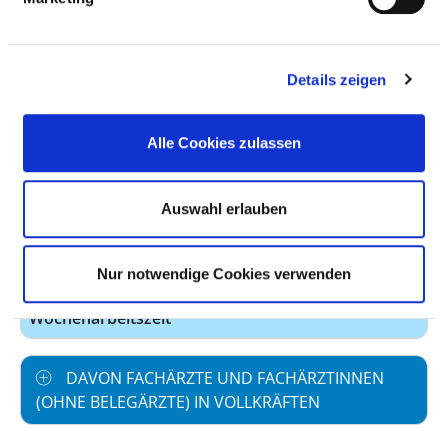
Beschäftigungsverhältnis
Personal ohne direktes
0,00
Details zeigen
Beschäftigungsverhältnis
Personal in der
0,00
Alle Cookies zulassen
ambulanten Versorgung
Personal in der
2,51
Auswahl erlauben
stationären Versorgung
Fall je Anzahl
256,18
Nur notwendige Cookies verwenden
maßgebliche tarifliche
40,0
Wochenarbeitszeit
DAVON FACHÄRZTE UND FACHÄRZTINNEN
(OHNE BELEGÄRZTE) IN VOLLKRÄFTEN