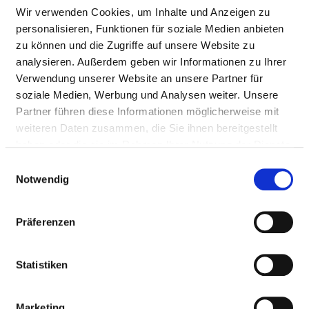
Pflegepersonal
Wir verwenden Cookies, um Inhalte und Anzeigen zu
personalisieren, Funktionen für soziale Medien anbieten
zu können und die Zugriffe auf unsere Website zu
ÄRZTE UND ÄRZTINNEN
analysieren. Außerdem geben wir Informationen zu Ihrer
Verwendung unserer Website an unsere Partner für
Personelle Ausstattung der Fachabteilung mit
soziale Medien, Werbung und Analysen weiter. Unsere
Ärztinnen und Ärzten. Mitarbeitende, die nicht
Partner führen diese Informationen möglicherweise mit
eindeutig einer Fachabteilung zugeordnet werden
weiteren Daten zusammen, die Sie ihnen bereitgestellt
können, werden übergreifend für das Krankenhaus
haben oder die sie im Rahmen Ihrer Nutzung der Dienste
erfasst.
gesammelt haben.
Einwilligungsauswahl
Notwendig
ÄRZTE UND ÄRZTINNEN INSGESAMT (OHNE
BELEGÄRZTE) IN VOLLKRÄFTEN
Präferenzen
BERUFSGRUPPE
ANZAHL
ERLÄUTERUNG
Statistiken
Anzahl (gesamt)
2,51
Personal mit direktem
2,51
Marketing