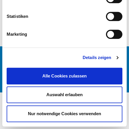
ALLGEMEINES
Kooperation mit der kassenärztlichen Vereinigung?
Statistiken
Hinweis Notfallversorgung
Marketing
© DEUTSCHES KRANKENHAUS VERZEICHNIS 2026
Details zeigen
KONTAKT
IMPRESSUM
Alle Cookies zulassen
DATENSCHUTZ
DKTIG
Auswahl erlauben
Nur notwendige Cookies verwenden