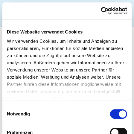
Togg
Diese Webseite verwendet Cookies
Zur Krankenhaus-Startseite
Wir verwenden Cookies, um Inhalte und Anzeigen zu
personalisieren, Funktionen für soziale Medien anbieten
zu können und die Zugriffe auf unsere Website zu
KLINIK AM PARK BAD STEBEN
analysieren. Außerdem geben wir Informationen zu Ihrer
GMBH
Verwendung unserer Website an unsere Partner für
soziale Medien, Werbung und Analysen weiter. Unsere
Partner führen diese Informationen möglicherweise mit
TEILNAHME AN DER
weiteren Daten zusammen, die Sie ihnen bereitgestellt
NOTFALLVERSORGUNG
haben oder die sie im Rahmen Ihrer Nutzung der Dienste
gesammelt haben.
Einwilligungsauswahl
Notwendig
NOTFALLVERSORGUNGSSTUFEN
Präferenzen