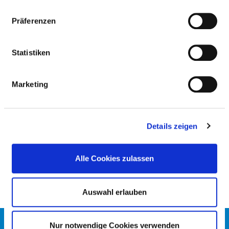
NOTFALLVERSORGUNG
Präferenzen
NOTFALLVERSORGUNGSSTUFEN
Statistiken
ALLGEMEINES
Marketing
KOOPERATION MIT DER KASSENÄRZTLICHEN
VEREINIGUNG?
Details zeigen
HINWEIS NOTFALLVERSORGUNG
Alle Cookies zulassen
Auswahl erlauben
KONTAKT
Nur notwendige Cookies verwenden