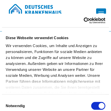
Togg
Zur Krankenhaus-Startseite
Diese Webseite verwendet Cookies
Wir verwenden Cookies, um Inhalte und Anzeigen zu
personalisieren, Funktionen für soziale Medien anbieten
SCHÖN KLINIK BAD
zu können und die Zugriffe auf unsere Website zu
STAFFELSTEIN
analysieren. Außerdem geben wir Informationen zu Ihrer
Verwendung unserer Website an unsere Partner für
soziale Medien, Werbung und Analysen weiter. Unsere
Partner führen diese Informationen möglicherweise mit
weiteren Daten zusammen, die Sie ihnen bereitgestellt
haben oder die sie im Rahmen Ihrer Nutzung der Dienste
gesammelt haben.
Einwilligungsauswahl
Notwendig
TEILNAHME AN DER