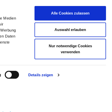
Alle Cookies zulassen
le Medien
ELLENBÖRSE
KONTAKT
IHRE MEINUNG
ir
Auswahl erlauben
, Werbung
ren Daten
ienste
 GMBH
Nur notwendige Cookies
verwenden
g
Details zeigen