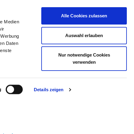
Alle Cookies zulassen
le Medien
ELLENBÖRSE
KONTAKT
IHRE MEINUNG
ir
Auswahl erlauben
, Werbung
ren Daten
ienste
 GMBH
Nur notwendige Cookies
verwenden
g
Details zeigen