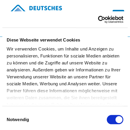
Togg
Zur Krankenhaus-Startseite
Diese Webseite verwendet Cookies
Wir verwenden Cookies, um Inhalte und Anzeigen zu
personalisieren, Funktionen für soziale Medien anbieten
zu können und die Zugriffe auf unsere Website zu
KRANKENHAUS MAINBURG
analysieren. Außerdem geben wir Informationen zu Ihrer
Verwendung unserer Website an unsere Partner für
soziale Medien, Werbung und Analysen weiter. Unsere
Partner führen diese Informationen möglicherweise mit
weiteren Daten zusammen, die Sie ihnen bereitgestellt
haben oder die sie im Rahmen Ihrer Nutzung der Dienste
gesammelt haben.
Einwilligungsauswahl
TEILNAHME AN DER
Notwendig
NOTFALLVERSORGUNG