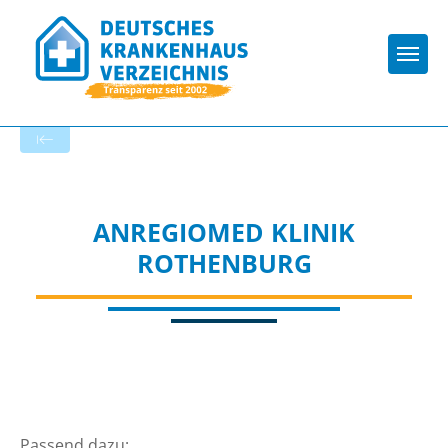
Togg
Zur Krankenhaus-Startseite
ANREGIOMED KLINIK
ROTHENBURG
Passend dazu: