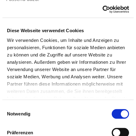
Pflegepersonal
Therapeutisches Personal
Diese Webseite verwendet Cookies
ÄRZTE UND ÄRZTINNEN
Wir verwenden Cookies, um Inhalte und Anzeigen zu
personalisieren, Funktionen für soziale Medien anbieten
Hier finden Sie Angaben zum medizinischen Personal
zu können und die Zugriffe auf unsere Website zu
des gesamten Krankenhauses. Informationen zum
analysieren. Außerdem geben wir Informationen zu Ihrer
Personal der einzelnen Fachabteilungen finden Sie
Verwendung unserer Website an unsere Partner für
auf den Fachabteilungsseiten.
soziale Medien, Werbung und Analysen weiter. Unsere
Partner führen diese Informationen möglicherweise mit
weiteren Daten zusammen, die Sie ihnen bereitgestellt
haben oder die sie im Rahmen Ihrer Nutzung der Dienste
ÄRZTE UND ÄRZTINNEN INSGESAMT (OHNE
gesammelt haben.
Einwilligungsauswahl
BELEGÄRZTE) IN VOLLKRÄFTEN
Notwendig
BERUFSGRUPPE
ANZAHL
ERLÄUTERUNG
Präferenzen
Anzahl (gesamt)
35,84