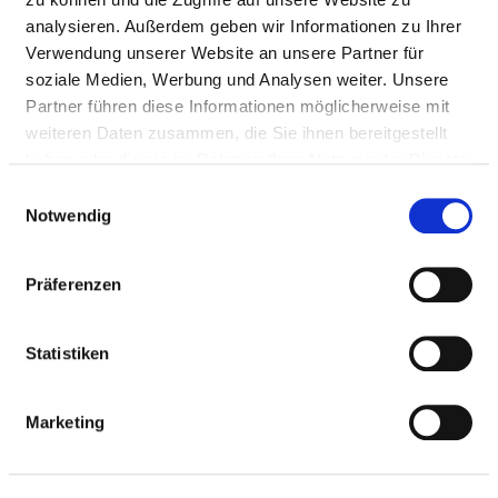
analysieren. Außerdem geben wir Informationen zu Ihrer
Ärzte & Ärztinnen
Verwendung unserer Website an unsere Partner für
soziale Medien, Werbung und Analysen weiter. Unsere
Partner führen diese Informationen möglicherweise mit
PFLEGEPERSONAL
weiteren Daten zusammen, die Sie ihnen bereitgestellt
haben oder die sie im Rahmen Ihrer Nutzung der Dienste
Personelle Ausstattung der Fachabteilung mit
gesammelt haben.
Pflegepersonal. Mitarbeitende, die nicht eindeutig
Einwilligungsauswahl
Notwendig
einer Fachabteilung zugeordnet werden können,
werden übergreifend für das Krankenhaus erfasst.
Präferenzen
GESUNDHEITS- UND KRANKENPFLEGER UND
Statistiken
GESUNDHEITS- UND KRANKENPFLEGERINNEN
Mit Fachabteilungszuordnung
Marketing
BERUFSGRUPPE
ANZAHL
ERLÄUTERUNG