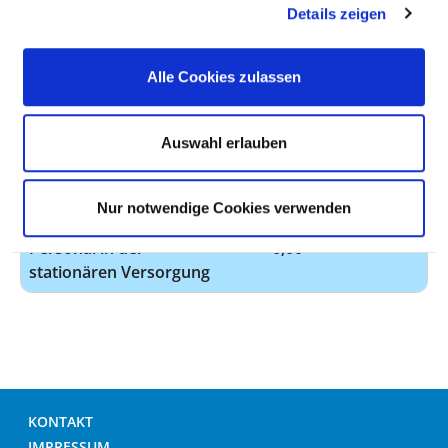
Anzahl (gesamt)
0,00
Details zeigen
Personal mit direktem
0,00
Alle Cookies zulassen
Beschäftigungsverhältnis
Personal ohne direktes
0,00
Beschäftigungsverhältnis
Auswahl erlauben
Personal in der
0,00
ambulanten Versorgung
Nur notwendige Cookies verwenden
Personal in der
0,00
stationären Versorgung
KONTAKT
IMPRESSUM