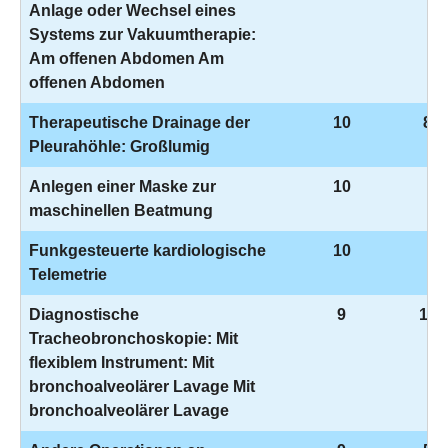
Anlage oder Wechsel eines
Systems zur Vakuumtherapie:
Am offenen Abdomen Am
offenen Abdomen
Therapeutische Drainage der
10
8-1
Pleurahöhle: Großlumig
Anlegen einer Maske zur
10
8-
maschinellen Beatmung
Funkgesteuerte kardiologische
10
8-
Telemetrie
Diagnostische
9
1-6
Tracheobronchoskopie: Mit
flexiblem Instrument: Mit
bronchoalveolärer Lavage Mit
bronchoalveolärer Lavage