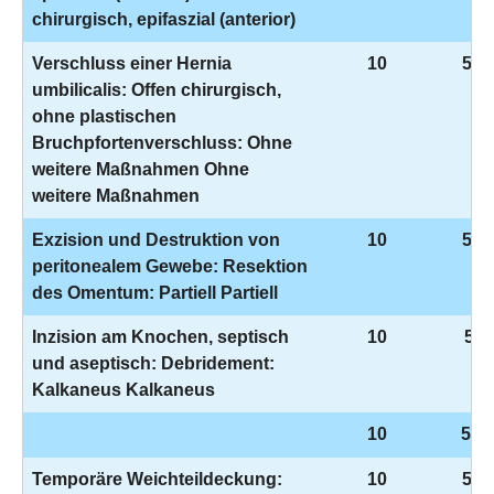
chirurgisch, epifaszial (anterior)
Verschluss einer Hernia
10
5-5
umbilicalis: Offen chirurgisch,
ohne plastischen
Bruchpfortenverschluss: Ohne
weitere Maßnahmen Ohne
weitere Maßnahmen
Exzision und Destruktion von
10
5-5
peritonealem Gewebe: Resektion
des Omentum: Partiell Partiell
Inzision am Knochen, septisch
10
5-7
und aseptisch: Debridement:
Kalkaneus Kalkaneus
10
5-8
Temporäre Weichteildeckung:
10
5-9