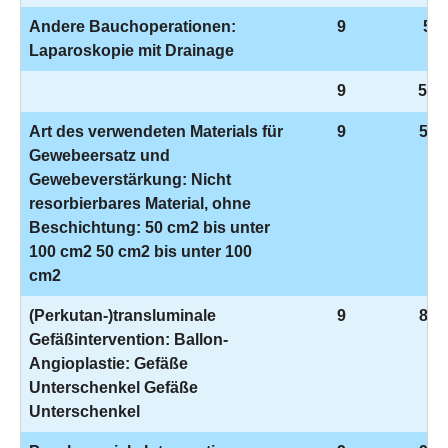
Andere Bauchoperationen:
9
5-5
Laparoskopie mit Drainage
9
5-8
Art des verwendeten Materials für
9
5-9
Gewebeersatz und
Gewebeverstärkung: Nicht
resorbierbares Material, ohne
Beschichtung: 50 cm2 bis unter
100 cm2 50 cm2 bis unter 100
cm2
(Perkutan-)transluminale
9
8-8
Gefäßintervention: Ballon-
Angioplastie: Gefäße
Unterschenkel Gefäße
Unterschenkel