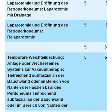
Laparotomie und Eröffnung des
5
5-5
Retroperitoneums: Laparotomie
mit Drainage
Laparotomie und Eröffnung des
5
5-5
Retroperitoneums:
Relaparotomie
5
5-8
Temporäre Weichteildeckung:
5
5-9
Anlage oder Wechsel eines
Systems zur Vakuumtherapie:
Tiefreichend subfaszial an der
Bauchwand oder im Bereich von
Nähten der Faszien bzw. des
Peritoneums Tiefreichend
subfaszial an der Bauchwand
oder im Bereich von Nähten der