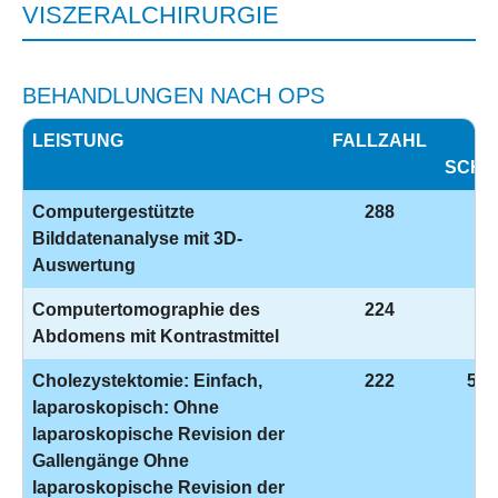
VISZERALCHIRURGIE
BEHANDLUNGEN NACH OPS
LEISTUNG
FALLZAHL
O
SCHL
Computergestützte
288
3-
Bilddatenanalyse mit 3D-
Auswertung
Computertomographie des
224
3-
Abdomens mit Kontrastmittel
Cholezystektomie: Einfach,
222
5-5
laparoskopisch: Ohne
laparoskopische Revision der
Gallengänge Ohne
laparoskopische Revision der