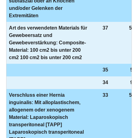
subfaszial oder an Knochen
und/oder Gelenken der
Extremitäten
Art des verwendeten Materials für
37
5-9
Gewebeersatz und
Gewebeverstärkung: Composite-
Material: 100 cm2 bis unter 200
cm2 100 cm2 bis unter 200 cm2
35
5-9
34
9-9
Verschluss einer Hernia
33
5-5
inguinalis: Mit alloplastischem,
allogenem oder xenogenem
Material: Laparoskopisch
transperitoneal [TAPP]
Laparoskopisch transperitoneal