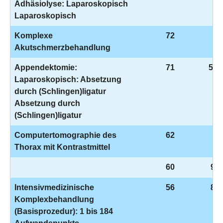
Adhäsiolyse: Laparoskopisch
Laparoskopisch
Komplexe
72
8-
Akutschmerzbehandlung
Appendektomie:
71
5-4
Laparoskopisch: Absetzung
durch (Schlingen)ligatur
Absetzung durch
(Schlingen)ligatur
Computertomographie des
62
3-
Thorax mit Kontrastmittel
60
9-9
Intensivmedizinische
56
8-9
Komplexbehandlung
(Basisprozedur): 1 bis 184