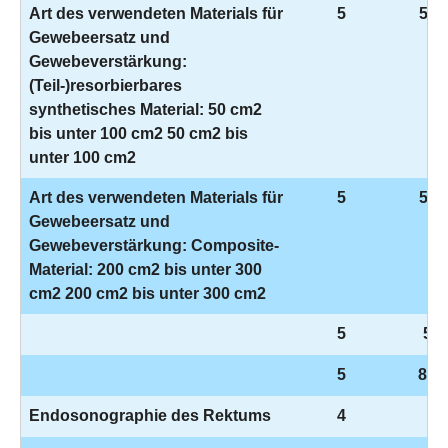
Art des verwendeten Materials für
5
5-9
Gewebeersatz und
Gewebeverstärkung:
(Teil-)resorbierbares
synthetisches Material: 50 cm2
bis unter 100 cm2 50 cm2 bis
unter 100 cm2
Art des verwendeten Materials für
5
5-9
Gewebeersatz und
Gewebeverstärkung: Composite-
Material: 200 cm2 bis unter 300
cm2 200 cm2 bis unter 300 cm2
5
5-9
5
8-1
Endosonographie des Rektums
4
3-