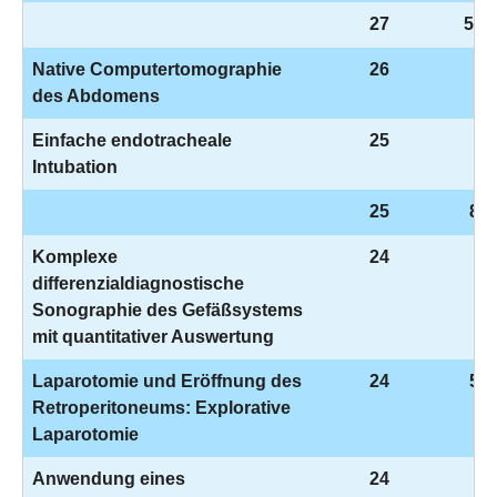
27
5-8
Native Computertomographie
26
3-
des Abdomens
Einfache endotracheale
25
8-
Intubation
25
8-7
Komplexe
24
3-
differenzialdiagnostische
Sonographie des Gefäßsystems
mit quantitativer Auswertung
Laparotomie und Eröffnung des
24
5-5
Retroperitoneums: Explorative
Laparotomie
Anwendung eines
24
8-