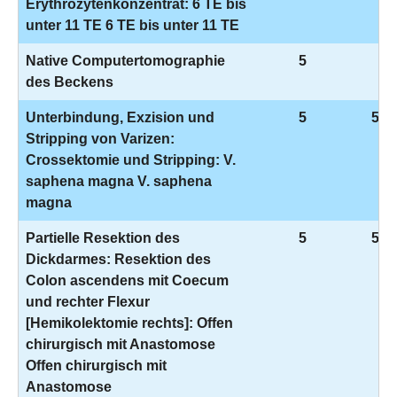
Erythrozytenkonzentrat: 6 TE bis
unter 11 TE 6 TE bis unter 11 TE
Native Computertomographie
5
3-
des Beckens
Unterbindung, Exzision und
5
5-3
Stripping von Varizen:
Crossektomie und Stripping: V.
saphena magna V. saphena
magna
Partielle Resektion des
5
5-4
Dickdarmes: Resektion des
Colon ascendens mit Coecum
und rechter Flexur
[Hemikolektomie rechts]: Offen
chirurgisch mit Anastomose
Offen chirurgisch mit
Anastomose