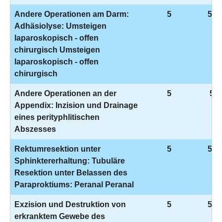
Andere Operationen am Darm:
5
5-4
Adhäsiolyse: Umsteigen
laparoskopisch - offen
chirurgisch Umsteigen
laparoskopisch - offen
chirurgisch
Andere Operationen an der
5
5-4
Appendix: Inzision und Drainage
eines perityphlitischen
Abszesses
Rektumresektion unter
5
5-4
Sphinktererhaltung: Tubuläre
Resektion unter Belassen des
Paraproktiums: Peranal Peranal
Exzision und Destruktion von
5
5-4
erkranktem Gewebe des