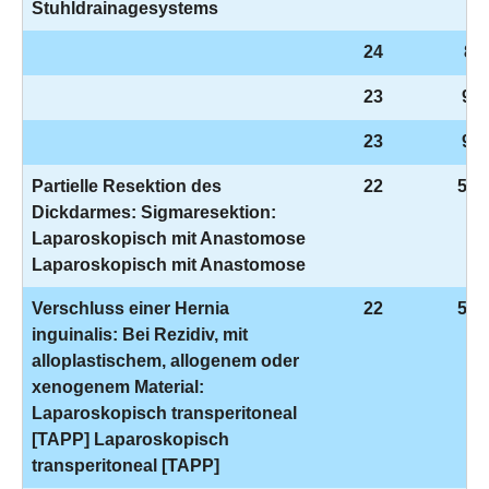
Stuhldrainagesystems
24
8-9
23
9-9
23
9-9
Partielle Resektion des
22
5-4
Dickdarmes: Sigmaresektion:
Laparoskopisch mit Anastomose
Laparoskopisch mit Anastomose
Verschluss einer Hernia
22
5-5
inguinalis: Bei Rezidiv, mit
alloplastischem, allogenem oder
xenogenem Material:
Laparoskopisch transperitoneal
[TAPP] Laparoskopisch
transperitoneal [TAPP]