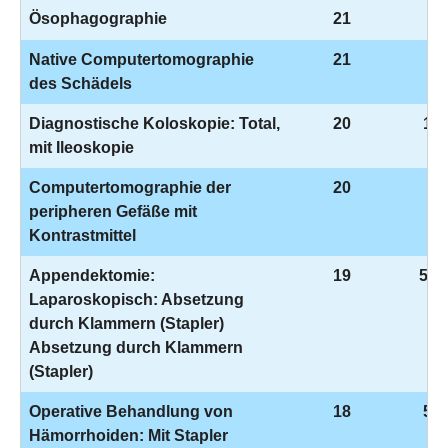
Ösophagographie
21
3-
Native Computertomographie
21
3-
des Schädels
Diagnostische Koloskopie: Total,
20
1-6
mit Ileoskopie
Computertomographie der
20
3-
peripheren Gefäße mit
Kontrastmittel
Appendektomie:
19
5-4
Laparoskopisch: Absetzung
durch Klammern (Stapler)
Absetzung durch Klammern
(Stapler)
Operative Behandlung von
18
5-4
Hämorrhoiden: Mit Stapler