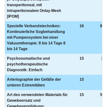
transperitoneal, mit
intraperitonealem Onlay-Mesh
[IPOM]
Spezielle Verbandstechniken:
16
8-1
Kontinuierliche Sogbehandlung
mit Pumpensystem bei einer
Vakuumtherapie: 8 bis 14 Tage 8
bis 14 Tage
Psychosomatische und
15
1-9
psychotherapeutische
Diagnostik: Einfach
Arteriographie der Gefäße der
15
3-
unteren Extremitäten
Art des verwendeten Materials für
15
5-9
Gewebeersatz und
Gewebeverstärkung: