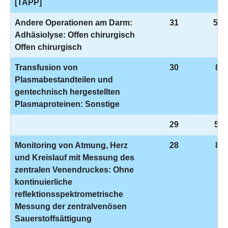
[TAPP]
Andere Operationen am Darm:
31
5-4
Adhäsiolyse: Offen chirurgisch
Offen chirurgisch
Transfusion von
30
8-8
Plasmabestandteilen und
gentechnisch hergestellten
Plasmaproteinen: Sonstige
29
5-8
Monitoring von Atmung, Herz
28
8-9
und Kreislauf mit Messung des
zentralen Venendruckes: Ohne
kontinuierliche
reflektionsspektrometrische
Messung der zentralvenösen
Sauerstoffsättigung