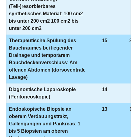
(Teil-)resorbierbares
synthetisches Material: 100 cm2
bis unter 200 cm2 100 cm2 bis
unter 200 cm2
Therapeutische Spülung des
15
8-1
Bauchraumes bei liegender
Drainage und temporärem
Bauchdeckenverschluss: Am
offenen Abdomen (dorsoventrale
Lavage)
Diagnostische Laparoskopie
14
1-
(Peritoneoskopie)
Endoskopische Biopsie an
13
1-4
oberem Verdauungstrakt,
Gallengängen und Pankreas: 1
bis 5 Biopsien am oberen