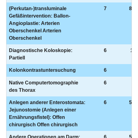
(Perkutan-)transluminale
7
8-8
Gefäßintervention: Ballon-
Angioplastie: Arterien
Oberschenkel Arterien
Oberschenkel
Diagnostische Koloskopie:
6
1-6
Partiell
Kolonkontrastuntersuchung
6
3-
Native Computertomographie
6
3-
des Thorax
Anlegen anderer Enterostomata:
6
5-4
Jejunostomie (Anlegen einer
Ernährungsfistel): Offen
chirurgisch Offen chirurgisch
Andere Operationen am Darm:
6
5-4