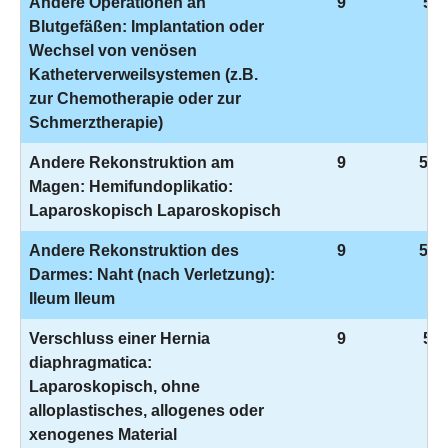
Andere Operationen an
9
5-3
Blutgefäßen: Implantation oder
Wechsel von venösen
Katheterverweilsystemen (z.B.
zur Chemotherapie oder zur
Schmerztherapie)
Andere Rekonstruktion am
9
5-4
Magen: Hemifundoplikatio:
Laparoskopisch Laparoskopisch
Andere Rekonstruktion des
9
5-4
Darmes: Naht (nach Verletzung):
Ileum Ileum
Verschluss einer Hernia
9
5-5
diaphragmatica:
Laparoskopisch, ohne
alloplastisches, allogenes oder
xenogenes Material