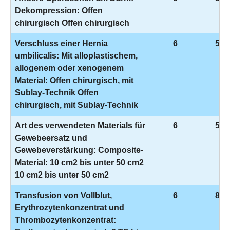
Dekompression: Offen
chirurgisch Offen chirurgisch
Verschluss einer Hernia
6
5-5
umbilicalis: Mit alloplastischem,
allogenem oder xenogenem
Material: Offen chirurgisch, mit
Sublay-Technik Offen
chirurgisch, mit Sublay-Technik
Art des verwendeten Materials für
6
5-9
Gewebeersatz und
Gewebeverstärkung: Composite-
Material: 10 cm2 bis unter 50 cm2
10 cm2 bis unter 50 cm2
Transfusion von Vollblut,
6
8-8
Erythrozytenkonzentrat und
Thrombozytenkonzentrat: