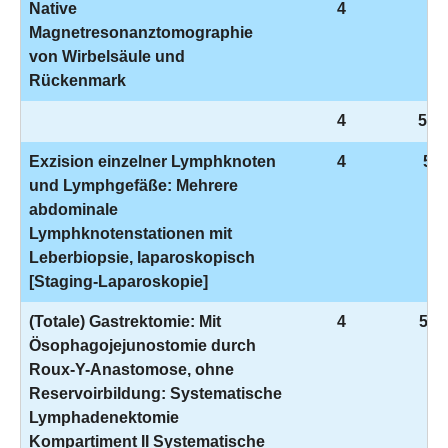
Native
4
3-
Magnetresonanztomographie
von Wirbelsäule und
Rückenmark
4
5-3
Exzision einzelner Lymphknoten
4
5-4
und Lymphgefäße: Mehrere
abdominale
Lymphknotenstationen mit
Leberbiopsie, laparoskopisch
[Staging-Laparoskopie]
(Totale) Gastrektomie: Mit
4
5-4
Ösophagojejunostomie durch
Roux-Y-Anastomose, ohne
Reservoirbildung: Systematische
Lymphadenektomie
Kompartiment II Systematische