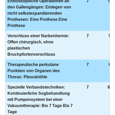
Endoskopische Operationen an
7
5-5
den Gallengängen: Einlegen von
nicht selbstexpandierenden
Prothesen: Eine Prothese Eine
Prothese
Verschluss einer Narbenhernie:
7
5-5
Offen chirurgisch, ohne
plastischen
Bruchpfortenverschluss
Therapeutische perkutane
7
8-1
Punktion von Organen des
Thorax: Pleurahöhle
Spezielle Verbandstechniken:
7
8-1
Kontinuierliche Sogbehandlung
mit Pumpensystem bei einer
Vakuumtherapie: Bis 7 Tage Bis 7
Tage