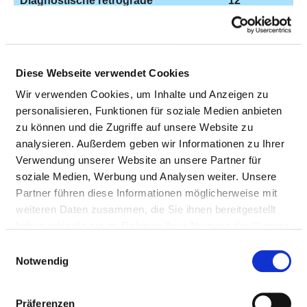
Diagnostische retrograde
12
1-
Darstellung der Gallenwege
12
5-9
Zusatzinformationen zu
12
8-8
Diese Webseite verwendet Cookies
Materialien: Verwendung eines
Wir verwenden Cookies, um Inhalte und Anzeigen zu
Gefäßverschlusssystems:
personalisieren, Funktionen für soziale Medien anbieten
Resorbierbare Plugs mit Anker
zu können und die Zugriffe auf unsere Website zu
Resorbierbare Plugs mit Anker
analysieren. Außerdem geben wir Informationen zu Ihrer
Verwendung unserer Website an unsere Partner für
Partielle Resektion des
11
5-4
soziale Medien, Werbung und Analysen weiter. Unsere
Dickdarmes: Resektion des
Partner führen diese Informationen möglicherweise mit
Colon ascendens mit Coecum
weiteren Daten zusammen, die Sie ihnen bereitgestellt
und rechter Flexur
haben oder die sie im Rahmen Ihrer Nutzung der Dienste
[Hemikolektomie rechts]:
gesammelt haben.
Einwilligungsauswahl
Laparoskopisch mit Anastomose
Notwendig
Laparoskopisch mit Anastomose
Intensivmedizinische
11
8-9
Präferenzen