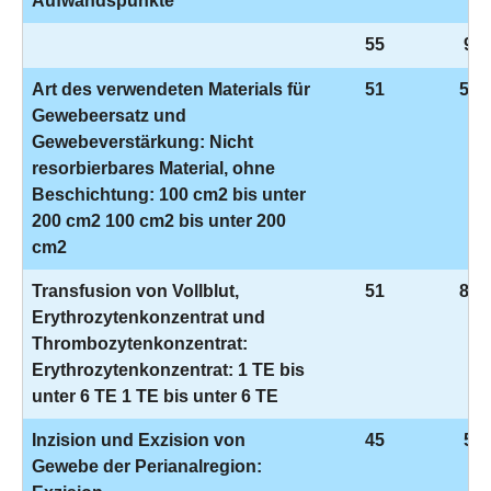
Aufwandspunkte
55
9-9
Art des verwendeten Materials für
51
5-9
Gewebeersatz und
Gewebeverstärkung: Nicht
resorbierbares Material, ohne
Beschichtung: 100 cm2 bis unter
200 cm2 100 cm2 bis unter 200
cm2
Transfusion von Vollblut,
51
8-8
Erythrozytenkonzentrat und
Thrombozytenkonzentrat:
Erythrozytenkonzentrat: 1 TE bis
unter 6 TE 1 TE bis unter 6 TE
Inzision und Exzision von
45
5-4
Gewebe der Perianalregion: