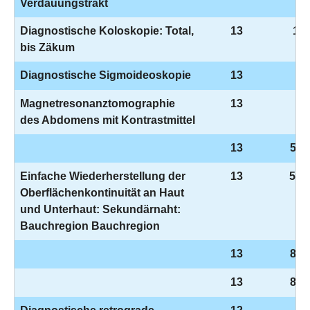
Verdauungstrakt
Diagnostische Koloskopie: Total,
13
1-6
bis Zäkum
Diagnostische Sigmoideoskopie
13
1-
Magnetresonanztomographie
13
3-
des Abdomens mit Kontrastmittel
13
5-4
Einfache Wiederherstellung der
13
5-9
Oberflächenkontinuität an Haut
und Unterhaut: Sekundärnaht:
Bauchregion Bauchregion
13
8-8
13
8-8