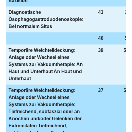
Exzision
Diagnostische
43
1-6
Ösophagogastroduodenoskopie:
Bei normalem Situs
40
5-9
Temporäre Weichteildeckung:
39
5-9
Anlage oder Wechsel eines
Systems zur Vakuumtherapie: An
Haut und Unterhaut An Haut und
Unterhaut
Temporäre Weichteildeckung:
37
5-9
Anlage oder Wechsel eines
Systems zur Vakuumtherapie:
Tiefreichend, subfaszial oder an
Knochen und/oder Gelenken der
Extremitäten Tiefreichend,