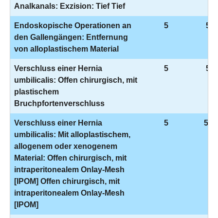
Analkanals: Exzision: Tief Tief
Endoskopische Operationen an
5
5-5
den Gallengängen: Entfernung
von alloplastischem Material
Verschluss einer Hernia
5
5-5
umbilicalis: Offen chirurgisch, mit
plastischem
Bruchpfortenverschluss
Verschluss einer Hernia
5
5-5
umbilicalis: Mit alloplastischem,
allogenem oder xenogenem
Material: Offen chirurgisch, mit
intraperitonealem Onlay-Mesh
[IPOM] Offen chirurgisch, mit
intraperitonealem Onlay-Mesh
[IPOM]