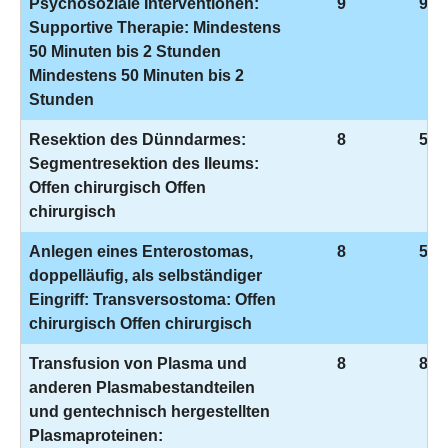
Psychosoziale Interventionen:
9
9-4
Supportive Therapie: Mindestens
50 Minuten bis 2 Stunden
Mindestens 50 Minuten bis 2
Stunden
Resektion des Dünndarmes:
8
5-4
Segmentresektion des Ileums:
Offen chirurgisch Offen
chirurgisch
Anlegen eines Enterostomas,
8
5-4
doppelläufig, als selbständiger
Eingriff: Transversostoma: Offen
chirurgisch Offen chirurgisch
Transfusion von Plasma und
8
8-8
anderen Plasmabestandteilen
und gentechnisch hergestellten
Plasmaproteinen: