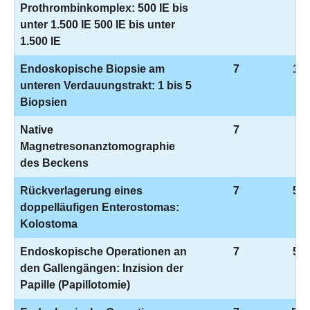
Prothrombinkomplex: 500 IE bis
unter 1.500 IE 500 IE bis unter
1.500 IE
Endoskopische Biopsie am
7
1-4
unteren Verdauungstrakt: 1 bis 5
Biopsien
Native
7
3-
Magnetresonanztomographie
des Beckens
Rückverlagerung eines
7
5-4
doppelläufigen Enterostomas:
Kolostoma
Endoskopische Operationen an
7
5-5
den Gallengängen: Inzision der
Papille (Papillotomie)