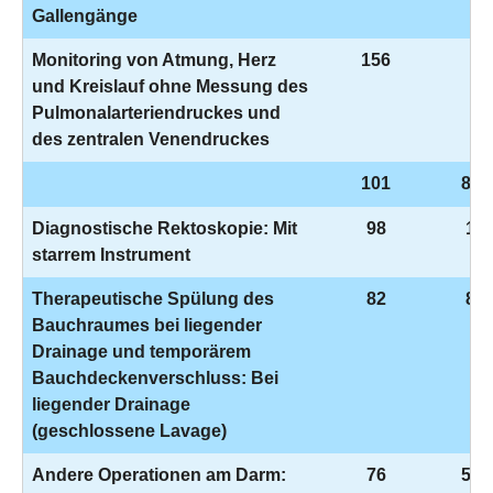
Gallengänge
Monitoring von Atmung, Herz
156
8-
und Kreislauf ohne Messung des
Pulmonalarteriendruckes und
des zentralen Venendruckes
101
8-8
Diagnostische Rektoskopie: Mit
98
1-6
starrem Instrument
Therapeutische Spülung des
82
8-1
Bauchraumes bei liegender
Drainage und temporärem
Bauchdeckenverschluss: Bei
liegender Drainage
(geschlossene Lavage)
Andere Operationen am Darm:
76
5-4