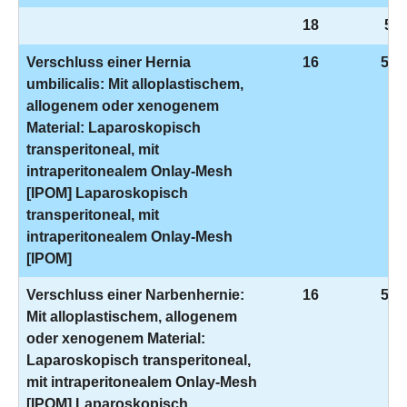
18
5-9
Verschluss einer Hernia
16
5-5
umbilicalis: Mit alloplastischem,
allogenem oder xenogenem
Material: Laparoskopisch
transperitoneal, mit
intraperitonealem Onlay-Mesh
[IPOM] Laparoskopisch
transperitoneal, mit
intraperitonealem Onlay-Mesh
[IPOM]
Verschluss einer Narbenhernie:
16
5-5
Mit alloplastischem, allogenem
oder xenogenem Material:
Laparoskopisch transperitoneal,
mit intraperitonealem Onlay-Mesh
[IPOM] Laparoskopisch