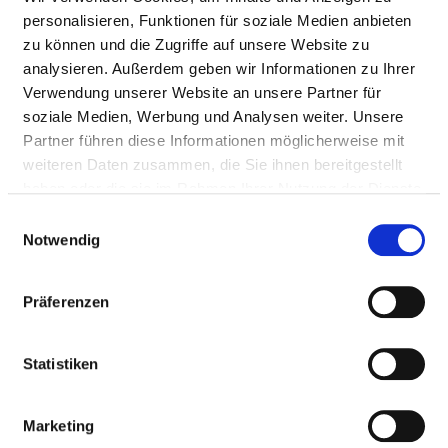
personalisieren, Funktionen für soziale Medien anbieten
zu können und die Zugriffe auf unsere Website zu
HYGIENE
analysieren. Außerdem geben wir Informationen zu Ihrer
Verwendung unserer Website an unsere Partner für
soziale Medien, Werbung und Analysen weiter. Unsere
HYGIENEBEAUFTRAGTE/R
Partner führen diese Informationen möglicherweise mit
weiteren Daten zusammen, die Sie ihnen bereitgestellt
Ein/e Hygienebeauftragte/r wurde nicht
haben oder die sie im Rahmen Ihrer Nutzung der Dienste
eingerichtet
gesammelt haben.
Einwilligungsauswahl
Notwendig
HYGIENEKOMMISSION
Präferenzen
HYGIENEPERSONAL
Statistiken
HYGIENESTANDARD ZVK UND WEITERE
Marketing
MASSNAHMEN